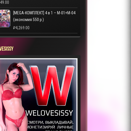
249.00
[MEGA-КОМПЛЕКТ] 4 в 1 – M-01+M-04
(экономия 550 р.)
₽
4,269.00
VESISSY