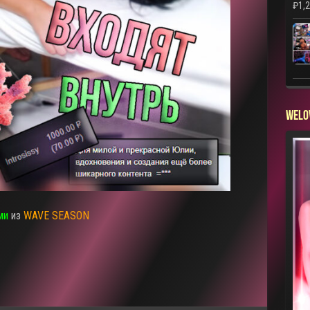
₽
1,
WELO
ми
из
WAVE SEASON