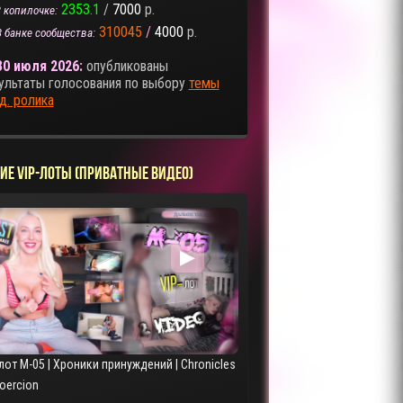
2353.1
/
7000
р.
 копилочке:
310045
/
4000
р.
В банке сообщества:
30 июля 2026:
опубликованы
ультаты голосования по выбору
темы
д. ролика
ИЕ VIP-ЛОТЫ (ПРИВАТНЫЕ ВИДЕО)
▶
лот M-05 | Хроники принуждений | Chronicles
Coercion