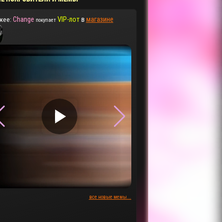
Change
VIP-лот
в
магазине
жее:
покупает
▶
▶
все новые мемы...