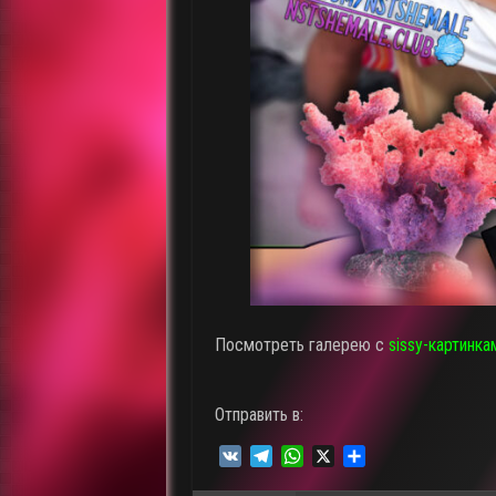
Посмотреть галерею с
sissy-картинка
Отправить в:
V
T
W
X
О
K
e
h
т