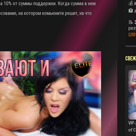
💰
а 10% от суммы поддержки. Когда сумма в нем
В
🏦
осование, на котором комьюнити решит, на что
📝
рез
сле
СВЕЖ
VIP-
of 