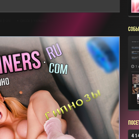
И В СНГ
СИССИ В УКРАИНЕ
СОБЫ
1 
Посе
4 1