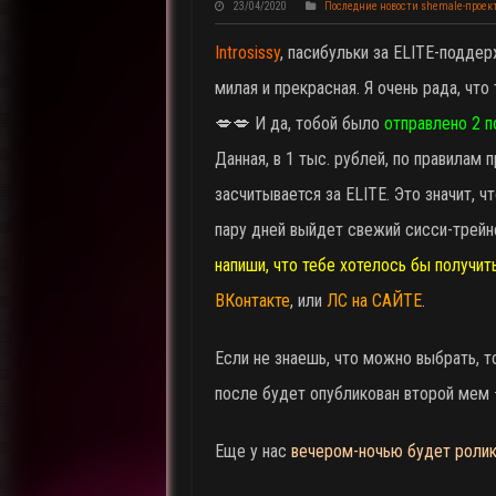
23/04/2020
Последние новости shemale-проек
Introsissy
, пасибульки за ELITE-подде
милая и прекрасная. Я очень рада, что
💋💋 И да, тобой было
отправлено 2 
Данная, в 1 тыс. рублей, по правилам 
засчитывается за ELITE. Это значит, ч
пару дней выйдет свежий сисси-трейн
напиши, что тебе хотелось бы получит
ВКонтакте
, или
ЛС на САЙТЕ
.
Если не знаешь, что можно выбрать, т
после будет опубликован второй мем 
Еще у нас
вечером-ночью будет роли