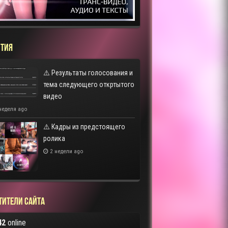
ТИЯ
⚠️ Результаты голосования и
тема следующего откртытого
видео
неделя ago
⚠️ Кадры из предстоящего
ролика
2 недели ago
тители сайта
42
online