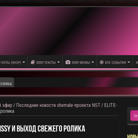
P-ЛОТЫ (SHOP)
SISSY-ТЕКСТЫ
SISSY-МЕМЫ
ВСЕ СОБЫТИЯ
И
олика
 эфир
/
Последние новости shemale-проекта NST
/
ELITE-
 ролика
sissy И Выход Свежего Ролика
НОВЫ