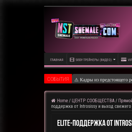
ГЛАВНАЯ
SISSY-ТРЕЙНЕРЫ (ВИДЕО)
VI
CОБЫТИЯ
⚠️ Кадры из предстоящего р
Home
/
ЦЕНТР СООБЩЕСТВА
/
Прямой
поддержка от Introsissy и выход свежего
ELITE-Поддержка От Intro