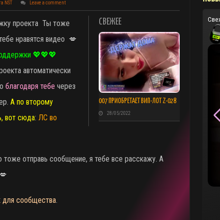
та NST
Leave a comment
Све
СВЕЖЕЕ
ржку проекта
Ты тоже
 тебе нравятся видео 💋
поддержки 💖💖💖
проекта автоматически
то
благодаря тебе
через
ер.
А по второму
007 ПРИОБРЕТАЕТ ВИП-ЛОТ Z-028
28/05/2022
ь, вот сюда
:
ЛС во
о тоже отправь сообщение, я тебе все расскажу. А
💋
к для сообщества
.