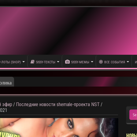
P-ЛОТЫ (SHOP)
SISSY-ТЕКСТЫ
SISSY-МЕМЫ
ВСЕ СОБЫТИЯ
И
олика
 эфир
/
Последние новости shemale-проекта NST
/
-021
НОВЫ