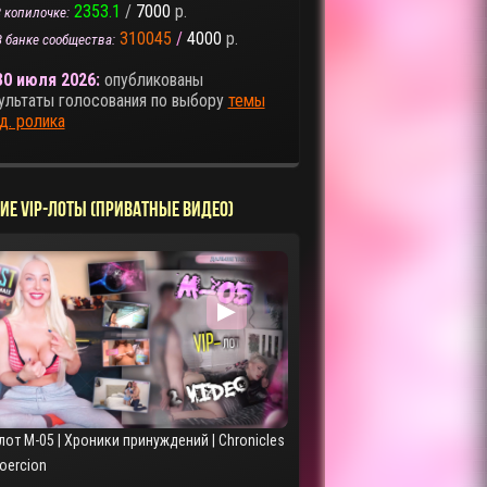
2353.1
/
7000
р.
 копилочке:
310045
/
4000
р.
В банке сообщества:
30 июля 2026:
опубликованы
ультаты голосования по выбору
темы
д. ролика
ИЕ VIP-ЛОТЫ (ПРИВАТНЫЕ ВИДЕО)
▶
лот M-05 | Хроники принуждений | Chronicles
Coercion