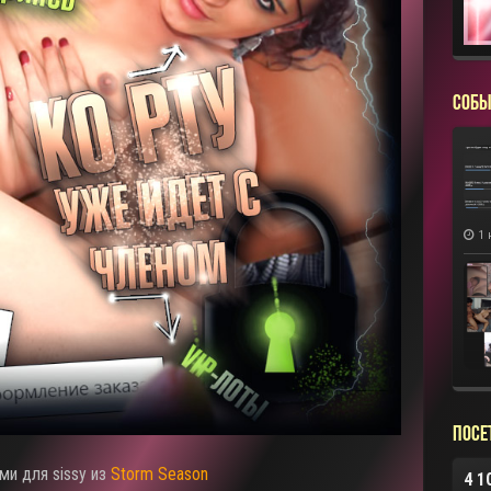
СОБЫ
1 
Посе
ми для sissy из
Storm Season
4 1