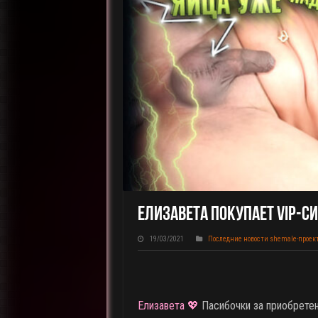
Елизавета Покупает VIP-Си
19/03/2021
Последние новости shemale-проек
Елизавета 💖
Пасибочки за приобрете