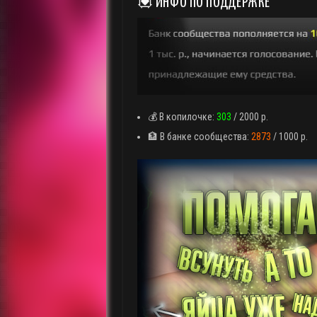
💟 ИНФО ПО ПОДДЕРЖКЕ
💰 В копилочке:
303
/ 2000 р.
🏦 В банке сообщества:
2873
/ 1000 р.