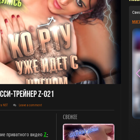
Све
маг
сси-Трейнер Z-021
та NST
Leave a comment
СВЕЖЕЕ
ние приватного видео
Z
-