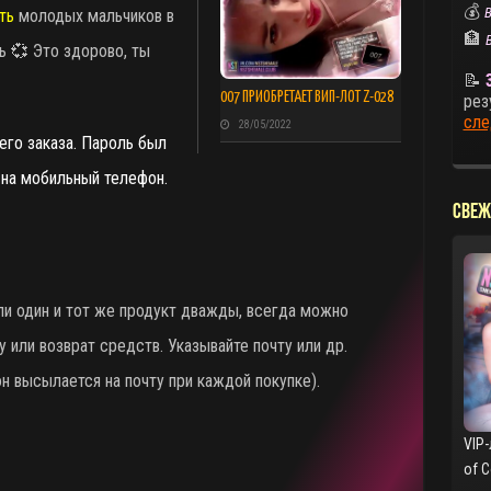
💰
В
ть
молодых мальчиков в
🏦
нь
💞 Это здорово, ты
📝
007 ПРИОБРЕТАЕТ ВИП-ЛОТ Z-028
рез
сле
28/05/2022
го заказа. Пароль был
а на мобильный телефон.
СВЕЖ
и один и тот же продукт дважды, всегда можно
у или возврат средств. Указывайте почту или др.
он высылается на почту при каждой покупке).
VIP-
of 