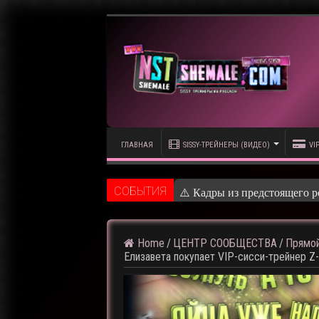
ГЛАВНАЯ
SISSY-ТРЕЙНЕРЫ (ВИДЕО)
VI
CОБЫТИЯ
⚠️ Кадры из предстоящего р
Home
/
ЦЕНТР СООБЩЕСТВА
/
Прямой
Елизавета покупает VIP-сисси-трейнер Z