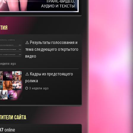
ТИЯ
⚠️ Результаты голосования и
тема следующего откртытого
видео
неделя ago
⚠️ Кадры из предстоящего
ролика
3 недели ago
тители сайта
07
online