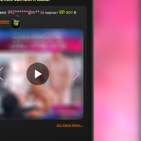
892******@m**.ru
VIP-лот
в
жее:
покупает
азине
▶
▶
все новые мемы...