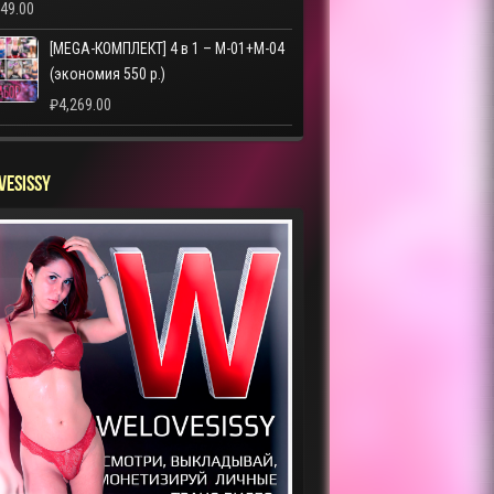
249.00
[MEGA-КОМПЛЕКТ] 4 в 1 – M-01+M-04
(экономия 550 р.)
₽
4,269.00
VESISSY