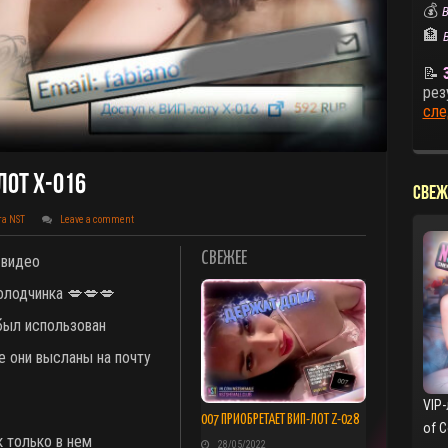
💰
В
🏦
📝
рез
сле
Лот X-016
СВЕЖ
та NST
Leave a comment
СВЕЖЕЕ
 видео
олодчинка 💋💋💋
 был использован
е они высланы на почту
VIP-
007 ПРИОБРЕТАЕТ ВИП-ЛОТ Z-028
of 
 только в нем
28/05/2022