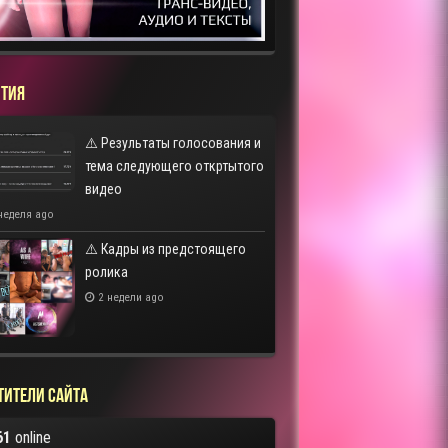
ТИЯ
⚠️ Результаты голосования и
тема следующего откртытого
видео
неделя ago
⚠️ Кадры из предстоящего
ролика
2 недели ago
тители сайта
61
online