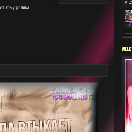
₽
1,
ет тему ролика.
WELO