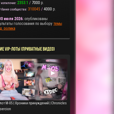
2353.1
/
7000
р.
 копилочке:
310045
/
4000
р.
В банке сообщества:
30 июля 2026:
опубликованы
ультаты голосования по выбору
темы
д. ролика
ИЕ VIP-ЛОТЫ (ПРИВАТНЫЕ ВИДЕО)
▶
лот M-05 | Хроники принуждений | Chronicles
Coercion