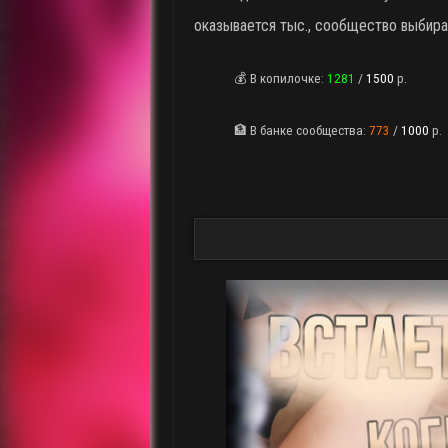
оказывается тыс., сообщество выбира
💰 В копилочке:
1281
/
1500
р.
🏦 В банке сообщества:
773
/
1000
р.