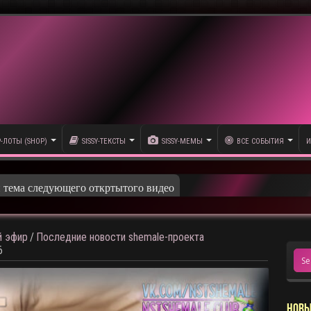
P-ЛОТЫ (SHOP)
SISSY-ТЕКСТЫ
SISSY-МЕМЫ
ВСЕ СОБЫТИЯ
И
 эфир
/
Последние новости shemale-проекта
6
НОВЫ