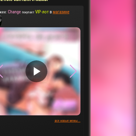
Change
VIP-лот
в
магазине
жее:
покупает
▶
▶
все новые мемы...