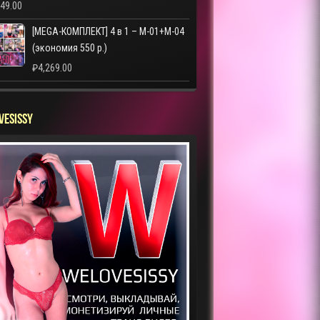
249.00
[MEGA-КОМПЛЕКТ] 4 в 1 – M-01+M-04
(экономия 550 р.)
₽
4,269.00
VESISSY