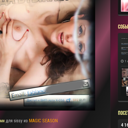
СОБЫ
1 
Посе
ми
для sissy из
MAGIC SEASON
4 1