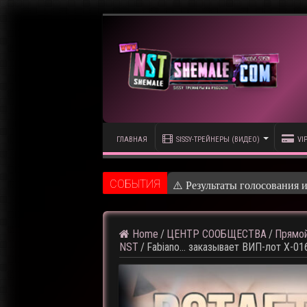
ГЛАВНАЯ
SISSY-ТРЕЙНЕРЫ (ВИДЕО)
VI
CОБЫТИЯ
⚠️ Кадры из предсто
Home
/
ЦЕНТР СООБЩЕСТВА
/
Прямой
NST
/
Fabiano… заказывает ВИП-лот X-01