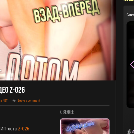
Све
део Z-026
та NST
Leave a comment
СВЕЖЕЕ
 ВИП-лота
Z-026
💰
В