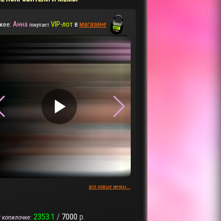
Анна
VIP-лот
в
магазине
жее:
покупает
▶
▶
все новые мемы...
2353.1
/
7000
р.
 копилочке: