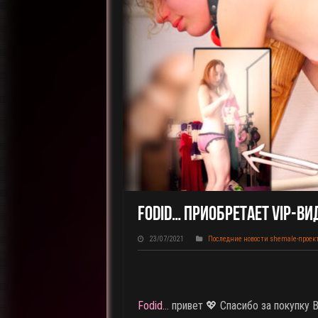
Fodid… Приобретает VIP-Ви
23/07/2021
Последние новости shemale-проек
Fodid…
привет 💖 Спасибо за покупку