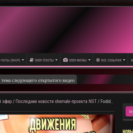
P-ЛОТЫ (SHOP)
SISSY-ТЕКСТЫ
SISSY-МЕМЫ
ВСЕ СОБЫТИЯ
И
 эфир
/
Последние новости shemale-проекта NST
/
Fodid…
НОВЫ