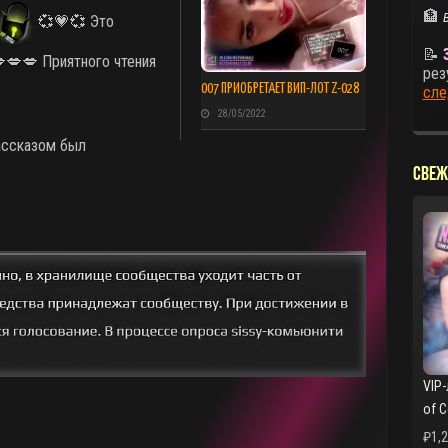
🏦
💞💗💞 Это
📝
💋💋 Приятного чтения
рез
007 ПРИОБРЕТАЕТ ВИП-ЛОТ Z-028
сле
28/05/2022
ассказом был
СВЕЖ
VIP-
of 
₽
1,