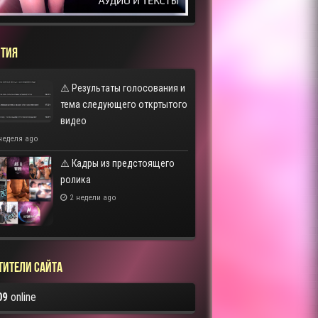
ТИЯ
⚠️ Результаты голосования и
тема следующего откртытого
видео
неделя ago
⚠️ Кадры из предстоящего
ролика
2 недели ago
тители сайта
09
online