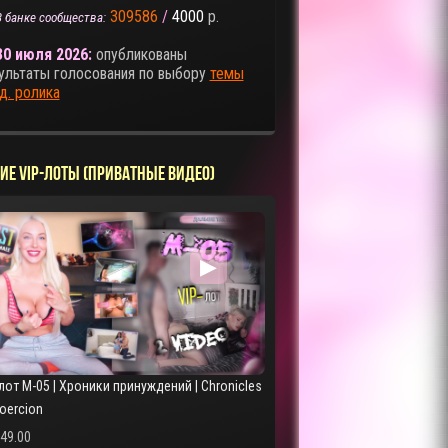
309586
/
4000
р.
В банке сообщества:
30 июля 2026:
опубликованы
ультаты голосования по выбору
темы
д. ролика
ИЕ VIP-ЛОТЫ (ПРИВАТНЫЕ ВИДЕО)
▶
лот M-05 | Хроники принуждений | Chronicles
Coercion
249.00