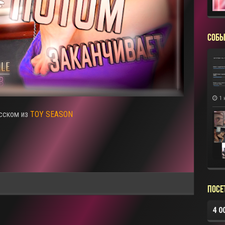
СОБЫ
1 
усском из
TOY SEASON
Посе
4 0