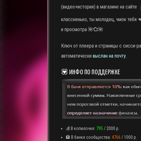
(видео+история) в магазине на сайте
классненько, ты молодец, чмок тебя 
и просмотра 🌺💞🌺
Ключ от плеера и страницы с сисси-р
автоматически
выслан на почту
.
💟 ИНФО ПО ПОДДЕРЖКЕ
💰 В копилочке:
795
/ 2000 р.
🏦 В банке сообщества:
4766
/ 1000 р.