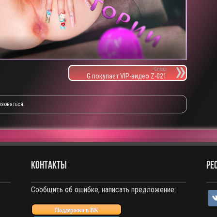
След.
G покупает VIP-видео Z-021
изоваться
.
КОНТАКТЫ
РЕ
Сообщить об ошибке, написать предложение:
vko
Поддержка в ВК