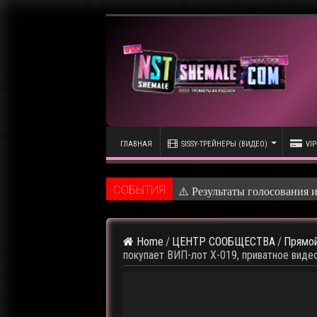
ГЛАВНАЯ
SISSY-ТРЕЙНЕРЫ (ВИДЕО)
VIP
CОБЫТИЯ
⚠️ Результаты голосования 
⚠️ Кадры из предстоящего р
Home
/
ЦЕНТР СООБЩЕСТВА
/
Прямой
⚠ Голосование по выбору т
покупает ВИП-лот X-019, приватное видео