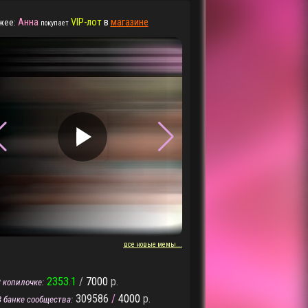
Анна
VIP-лот
в
магазине
жее:
покупает
▶
▶
все новые мемы...
2353.1
/
7000
р.
 копилочке:
309586
/
4000
р.
В банке сообщества: