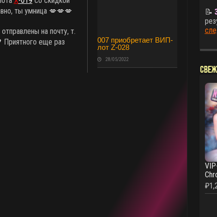
-лота
X
-019
со скидкой
вно, ты умница 💋💋💋
📝
рез
сле
отправлены на почту, т.
007 приобретает ВИП-
 Приятного еще раз
лот Z-028
28/05/2022
СВЕЖ
VIP
Chr
₽
1,
.