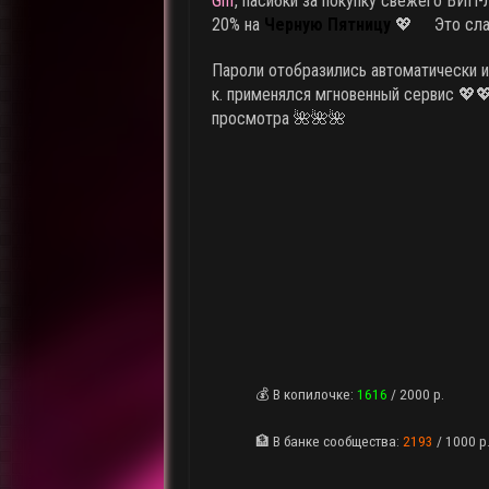
Ghf
, пасибки за покупку свежего ВИП
20% на
Черную Пятницу
💖
Это сла
Пароли отобразились автоматически и 
к. применялся мгновенный сервис 💖
просмотра 🌺🌺🌺
💰 В копилочке:
1616
/ 2000 р.
🏦 В банке сообщества:
2193
/ 1000 р