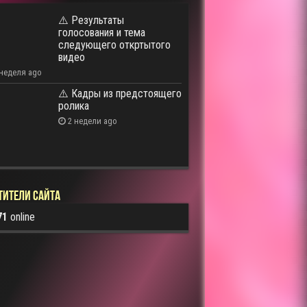
⚠️ Результаты
голосования и тема
следующего откртытого
видео
 неделя ago
⚠️ Кадры из предстоящего
ролика
2 недели ago
тители сайта
71
online