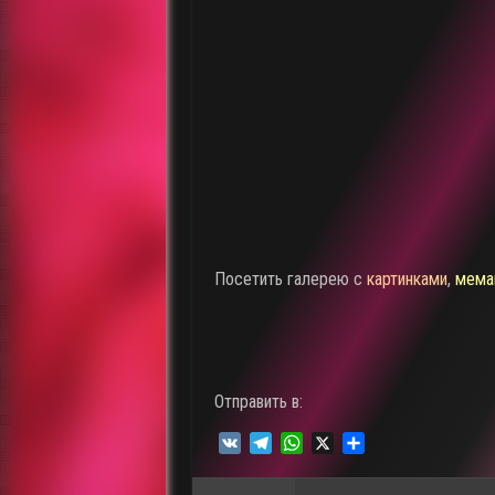
Посетить галерею с
картинками
,
мема
Отправить в:
V
T
W
X
О
K
e
h
т
l
a
п