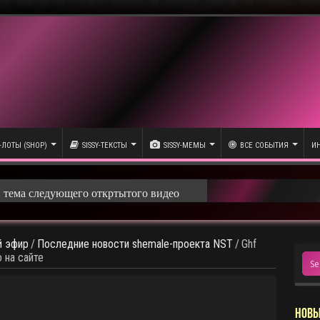
-ЛОТЫ (SHOP)
SISSY-ТЕКСТЫ
SISSY-МЕМЫ
ВСЕ СОБЫТИЯ
ИН
и тема следующего откртытого видео
олика
 эфир
/
Последние новости shemale-проекта NST
/
Ghf
емы следующего общедоступного ролика
 на сайте
НОВЫ