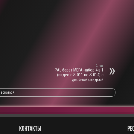
След.
PAL берет МЕГА-набор 4 в 1
(видео с S-011 по S-014) с
двойной скидкой
изоваться
.
КОНТАКТЫ
РЕ