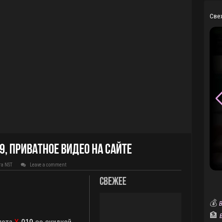
Све
9, приватное видео на сайте
та NST
Leave a comment
Свежее
💰
В
🏦