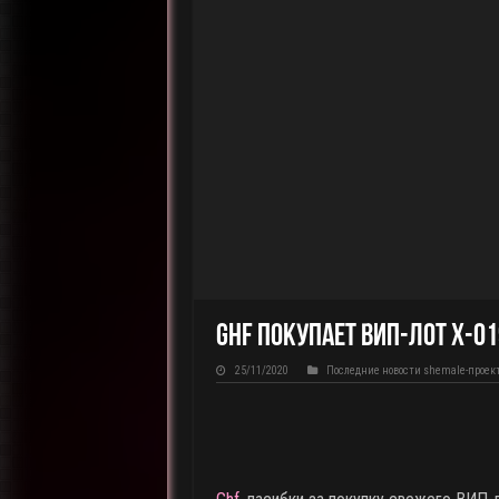
Ghf покупает ВИП-лот X-01
25/11/2020
Последние новости shemale-проек