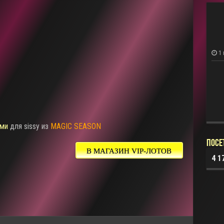
1
ми
для sissy из
MAGIC SEASON
Посе
В МАГАЗИН VIP-ЛОТОВ
4 1