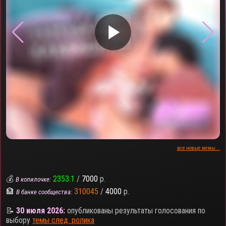
▶
все новые мемы...
💰
2353.1
/
7000
р.
В копилочке:
🏦
310045
/
4000
р.
В банке сообщества:
📝
30 июля 2026:
опубликованы результаты голосования по
выбору
темы след. ролика