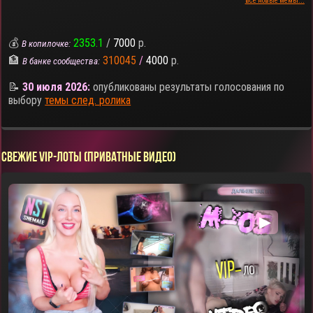
все новые мемы...
💰
2353.1
/
7000
р.
В копилочке:
🏦
310045
/
4000
р.
В банке сообщества:
📝
30 июля 2026:
опубликованы результаты голосования по
выбору
темы след. ролика
СВЕЖИЕ VIP-ЛОТЫ (ПРИВАТНЫЕ ВИДЕО)
▶