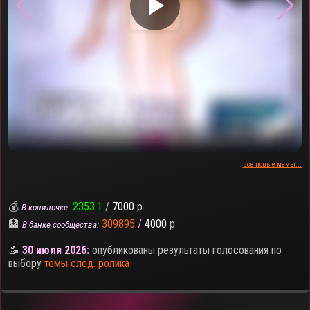
▶
все новые мемы...
💰
2353.1
/
7000
р.
В копилочке:
🏦
309895
/
4000
р.
В банке сообщества:
📝
30 июля 2026:
опубликованы результаты голосования по
выбору
темы след. ролика