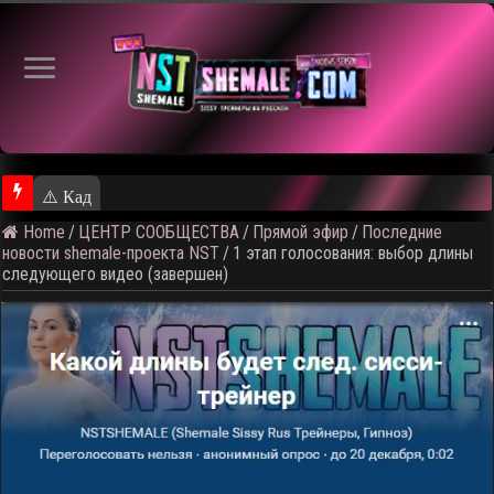
⚠️ Кадры из предстоящего роли
Home
/
ЦЕНТР СООБЩЕСТВА
/
Прямой эфир
/
Последние
новости shemale-проекта NST
/
1 этап голосования: выбор длины
следующего видео (завершен)