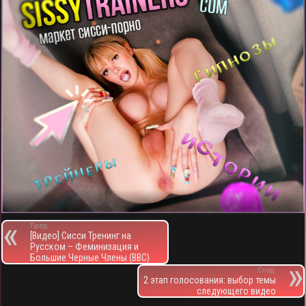
Пред.
[Видео] Сисси Тренинг на
Русском – Феминизация и
Большие Черные Члены (BBC)
След.
2 этап голосования: выбор темы
следующего видео