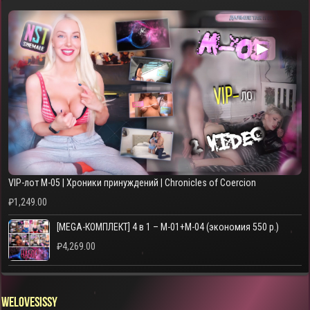
▶
VIP-лот M-05 | Хроники принуждений | Chronicles of Coercion
₽
1,249.00
[MEGA-КОМПЛЕКТ] 4 в 1 – M-01+M-04 (экономия 550 р.)
₽
4,269.00
WELOVESISSY