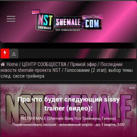
⚠️ Кадры из предстоящего ро
Home
/
ЦЕНТР СООБЩЕСТВА
/
Прямой эфир
/
Последние
новости shemale-проекта NST
/
Голосование (2 этап): выбор темы
след. сисси-трейнера