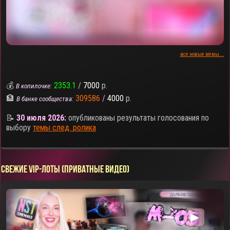
все новые мемы...
💰
2353.1
/
7000
р.
В копилочке:
🏦
309586
/
4000
р.
В банке сообщества:
📝
30 июля 2026:
опубликованы результаты голосования по
выбору
темы след. ролика
СВЕЖИЕ VIP-ЛОТЫ (ПРИВАТНЫЕ ВИДЕО)
▶