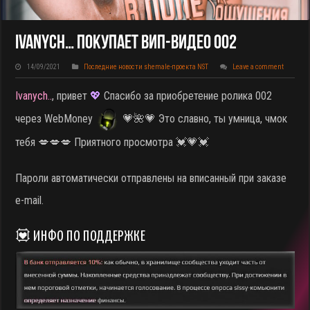
Ivanych… Покупает ВИП-Видео 002
14/09/2021
Последние новости shemale-проекта NST
Leave a comment
Ivanych..
, привет
💖
Спасибо за приобретение ролика 002
через WebMoney
💗🌺💗 Это славно, ты умница, чмок
тебя 💋💋💋 Приятного просмотра 💓💗💓
Пароли автоматически отправлены на вписанный при заказе
e-mail.
💟 ИНФО ПО ПОДДЕРЖКЕ