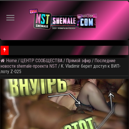
⚠️ Кадры из предстоящег
Home
/
ЦЕНТР СООБЩЕСТВА
/
Прямой эфир
/
Последние
новости shemale-проекта NST
/
K. Vladimir берет доступ к ВИП-
лоту Z-025