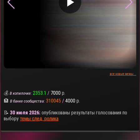
▶
все новые мемы...
💰
2353.1
/
7000
р.
В копилочке:
🏦
310045
/
4000
р.
В банке сообщества:
📝
30 июля 2026:
опубликованы результаты голосования по
выбору
темы след. ролика