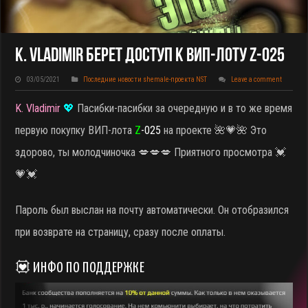
K. Vladimir Берет Доступ К ВИП-Лоту Z-025
03/05/2021
Последние новости shemale-проекта NST
Leave a comment
K. Vladimir
💖
Пасибки-пасибки за очередную и в то же время
первую покупку ВИП-лота
Z
-025
на проекте 🌺💗🌺 Это
здорово, ты молодчиночка 💋💋💋 Приятного просмотра 💓
💗💓
Пароль был выслан на почту автоматически. Он отобразился
при возврате на страницу, сразу после оплаты.
💟 ИНФО ПО ПОДДЕРЖКЕ