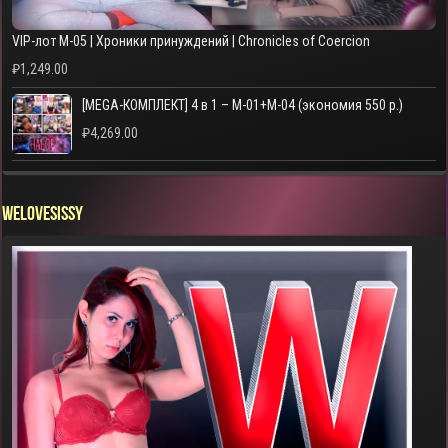
VIP-лот M-05 | Хроники принуждений | Chronicles of Coercion
₽
1,249.00
[MEGA-КОМПЛЕКТ] 4 в 1 – M-01+M-04 (экономия 550 р.)
₽
4,269.00
WELOVESISSY