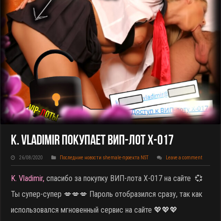
K. Vladimir Покупает ВИП-Лот X-017
26/08/2020
Последние новости shemale-проекта NST
Leave a comment
K. Vladimir,
спасибо за покупку ВИП-лота X-017 на сайте
💞
Ты супер-супер 💋💋💋 Пароль отобразился сразу, так как
использовался мгновенный сервис на сайте 💖💖💖