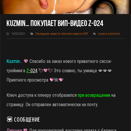
Kuzmin… Покупает ВИП-Видео Z-024
14/04/2021
Последние новости shemale-проекта NST
Leave a comment
Kuzmin…
💖
Спасибо за заказ нового приватного сисси-
трейнинга
Z
-024
💘
💖💘
Это славно, ты умница 💋💋💋
Приятного просмотра
💝
🌺
💝
Ключ доступа к плееру отобразился
при возвращении
на
страницу. Он отправлен автоматически на почту.
💟 СООБЩЕНИЕ
Лапочки 💖
Для покровителей доступна оплата с баланса