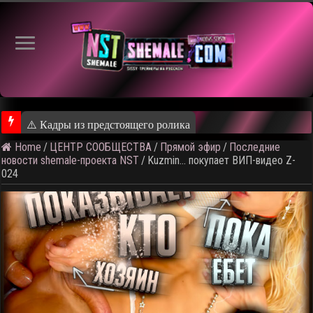
⚠️ Кадры из предстоящего ролика
Home
/
ЦЕНТР СООБЩЕСТВА
/
Прямой эфир
/
Последние
новости shemale-проекта NST
/
Kuzmin… покупает ВИП-видео Z-
024