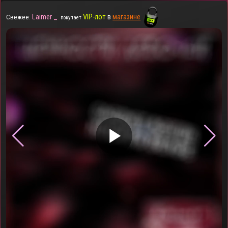
Laimer _
VIP-лот
в
магазине
Свежее:
покупает
▶