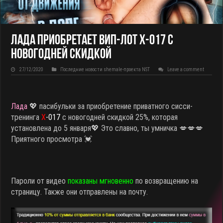
Лада приобретает ВИП-лот X-017 с
новогодней скидкой
27/12/2020
Последние новости shemale-проекта NST
Leave a comment
Лада
💖 пасибульки за приобретение приватного сисси-
тренинга
X
-017
с новогодней скидкой 25%, которая
установлена до 5 января
💖 Это славно, ты умничка 💋💋💋
Приятного просмотра 💓
Пароли от видео
показаны мгновенно
по возвращению на
страницу. Также они отправлены на почту.