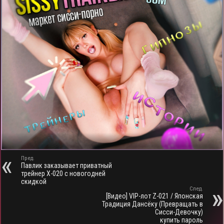
Пред.
Павлик заказывает приватный
трейнер X-020 с новогодней
скидкой
След.
[Видео] VIP-лот Z-021 / Японская
Традиция Дансёку (Превращать в
Сисси-Девочку)
купить пароль