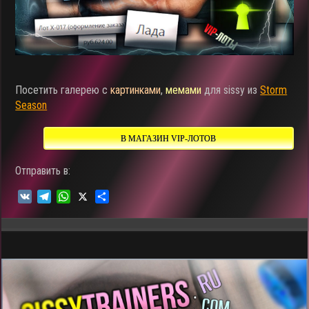
Посетить галерею с
картинками
,
мемами
для sissy из
Storm
Season
В МАГАЗИН VIP-ЛОТОВ
Отправить в:
V
T
W
X
О
K
e
h
т
l
a
п
e
t
р
g
s
а
r
A
в
a
p
и
m
p
т
ь