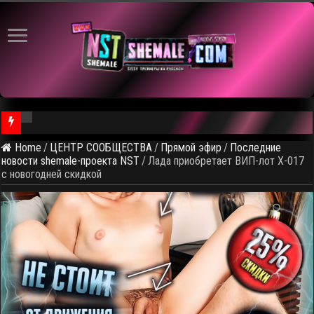
⚠ Голосование по выбору т
Home
/
ЦЕНТР СООБЩЕСТВА
/
Прямой эфир
/
Последние
новости shemale-проекта NST
/
Лада приобретает ВИП-лот X-017
с новогодней скидкой