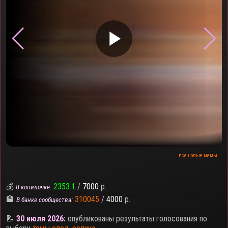
▶
все новые мемы...
💰
2353.1
/
7000
р.
В копилочке:
🏦
310045
/
4000
р.
В банке сообщества:
📝
30 июля 2026:
опубликованы результаты голосования по