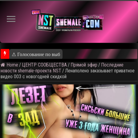
⚠ Голосование по выбору темы следующего общедо
Home
/
ЦЕНТР СООБЩЕСТВА
/
Прямой эфир
/
Последние
новости shemale-проекта NST
/
Ленаполено заказывает приватное
видео 003 с новогодней скидкой