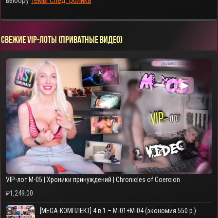
выбору
темы след. ролика
СВЕЖИЕ VIP-ЛОТЫ (ПРИВАТНЫЕ ВИДЕО)
▶
VIP-лот M-05 | Хроники принуждений | Chronicles of Coercion
₽
1,249.00
[MEGA-КОМПЛЕКТ] 4 в 1 – M-01+M-04 (экономия 550 р.)