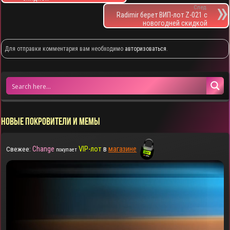
След.
Radimir берет ВИП-лот Z-021 с
новогодней скидкой
Для отправки комментария вам необходимо
авторизоваться
.
НОВЫЕ ПОКРОВИТЕЛИ И МЕМЫ
Change
VIP-лот
в
магазине
Свежее:
покупает