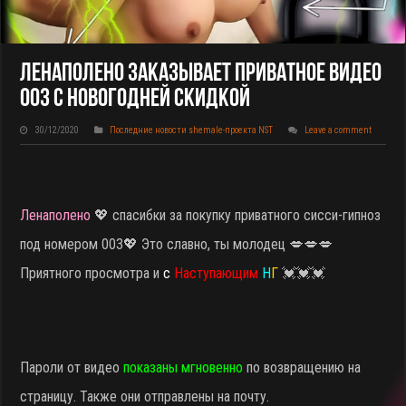
Ленаполено Заказывает Приватное Видео
003 С Новогодней Скидкой
30/12/2020
Последние новости shemale-проекта NST
Leave a comment
Ленаполено
💖 спасибки за покупку приватного сисси-гипноз
под номером 003
💖 Это славно, ты молодец 💋💋💋
Приятного просмотра и
с
Наступающим
Н
Г
💓💓💓
Пароли от видео
показаны мгновенно
по возвращению на
страницу. Также они отправлены на почту.