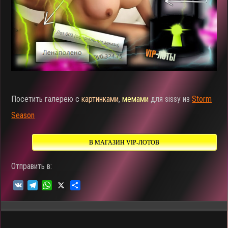
Посетить галерею с
картинками
,
мемами
для sissy из
Storm
Season
В МАГАЗИН VIP-ЛОТОВ
Отправить в:
V
T
W
X
О
K
e
h
т
l
a
п
e
t
р
g
s
а