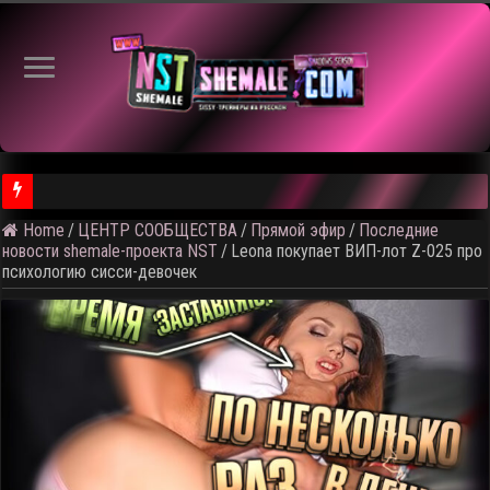
⚠️ Ка
Home
/
ЦЕНТР СООБЩЕСТВА
/
Прямой эфир
/
Последние
новости shemale-проекта NST
/
Leona покупает ВИП-лот Z-025 про
психологию сисси-девочек