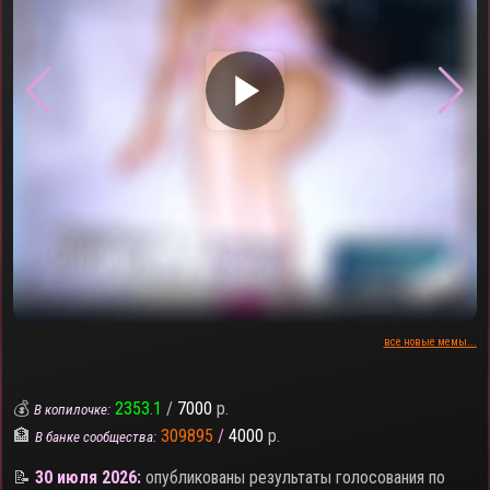
▶
все новые мемы...
💰
2353.1
/
7000
р.
В копилочке:
🏦
309895
/
4000
р.
В банке сообщества:
📝
30 июля 2026:
опубликованы результаты голосования по