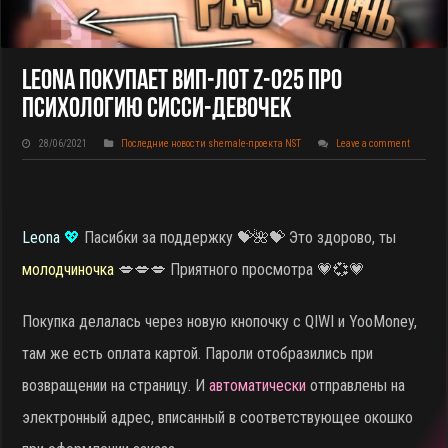
Leona Покупает ВИП-Лот Z-025 Про
Психологию Сисси-Девочек
28/06/2021
Последние новости shemale-проекта NST
Leave a comment
Leona
💖
Пасибки за поддержку
💝🌺💝 Это здорово, ты
молодчиночка
💋💋💋 Приятного просмотра 💗💞💗
Покупка делалась через новую кнопочку с QIWI и YooMoney,
там же есть оплата картой. Пароли отобразились при
возвращении на страницу. И
автоматически
отправлены на
электронный адрес, вписанный в соответствующее окошко