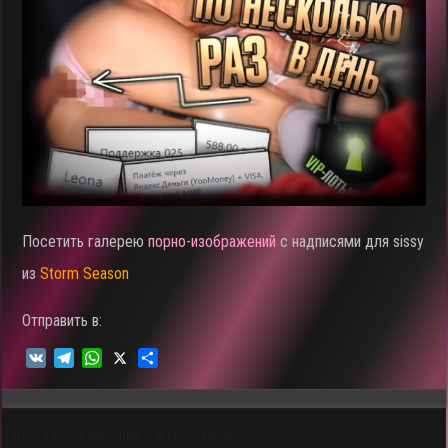
Посетить галерею
порно-изображений
с надписями для sissy
из
Storm Season
Отправить в:
V
T
W
X
О
K
e
h
т
l
a
п
e
t
р
Tags
g
s
а
СИССИ КАРТИНКИ
СИССИ МЕМЫ