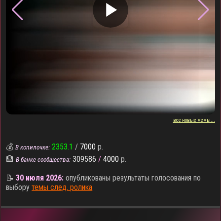
▶
все новые мемы...
💰
2353.1
/
7000
р.
В копилочке:
🏦
309586
/
4000
р.
В банке сообщества:
📝
30 июля 2026:
опубликованы результаты голосования по
выбору
темы след. ролика