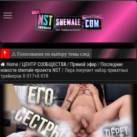
⚠ Голосование по выбору темы следующего общедоступного 
Home
/
ЦЕНТР СООБЩЕСТВА
/
Прямой эфир
/
Последние
новости shemale-проекта NST
/
Лера покупает набор приватных
трейнеров X-017+X-018