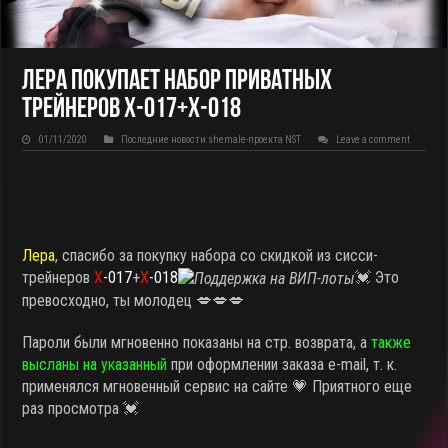
Лера покупает набор приватных
трейнеров X-017+X-018
01/11/2020
Последние новости shemale-проекта NST
Leave a comment
Лера
, спасибо за покупку набора со скидкой из сисси-
трейнеров
X
-017
+
X
-018
💓 Это
превосходно, ты молодец 💋💋💋
Пароли были мгновенно показаны на стр. возврата, а
также
высланы на указанный
при оформлении заказа e-mail, т. к.
применялся мгновенный сервис на сайте 💗 Приятного еще
раз просмотра 💓