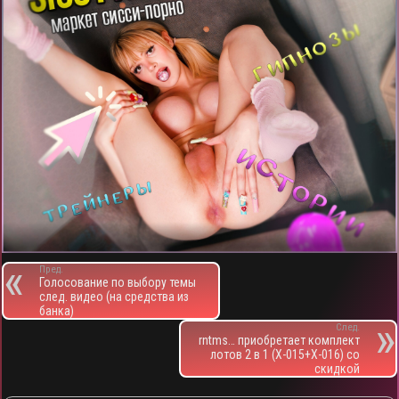
Пред.
Голосование по выбору темы
след. видео (на средства из
банка)
След.
rntms… приобретает комплект
лотов 2 в 1 (X-015+X-016) со
скидкой