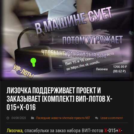
Лизочка Поддерживает Проект И
Заказывает [КОМПЛЕКТ] ВИП-Лотов X-
015+X-016
04/08/2020
Последние новости shemale-проекта NST
Leave a comment
Лизочка,
спасибульки за заказ набора ВИП-лотов
X
-015+
X
-