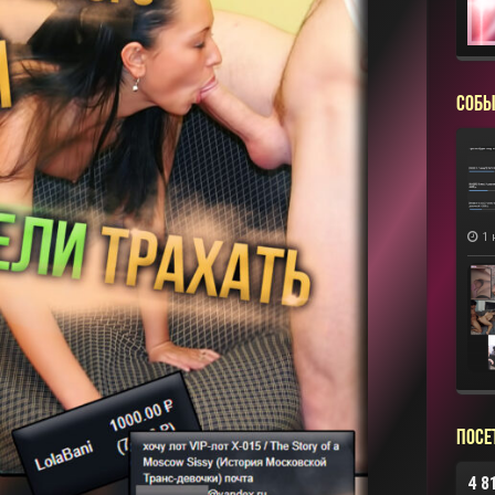
СОБЫ
1 
Посе
4 8