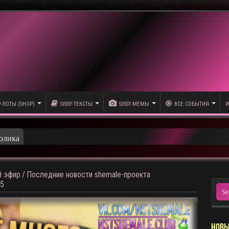
P-ЛОТЫ (SHOP)
SISSY-ТЕКСТЫ
SISSY-МЕМЫ
ВСЕ СОБЫТИЯ
И
олика
 эфир
/
Последние новости shemale-проекта
15
НОВЫ