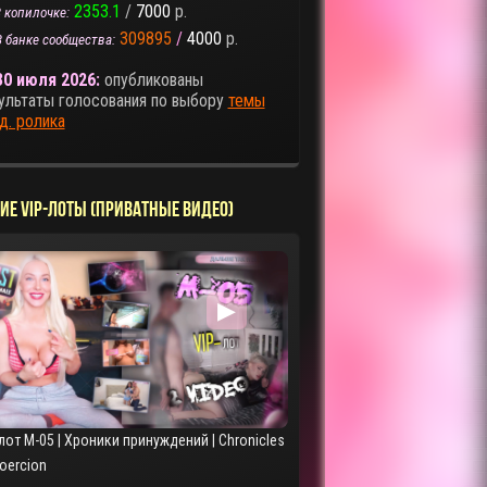
2353.1
/
7000
р.
 копилочке:
309895
/
4000
р.
В банке сообщества:
30 июля 2026:
опубликованы
ультаты голосования по выбору
темы
д. ролика
ИЕ VIP-ЛОТЫ (ПРИВАТНЫЕ ВИДЕО)
▶
лот M-05 | Хроники принуждений | Chronicles
Coercion