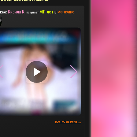
Кирилл К.
VIP-лот
в
магазине
жее:
покупает
▶
▶
все новые мемы...