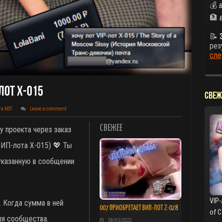
💰
В
🏦
📝
рез
сле
Лот X-015
СВЕЖ
та NST
Leave a comment
СВЕЖЕЕ
у проекта через заказ
(ВИП-лота X-015)
💖 Ты
указанную в сообщении
VIP-
. Когда сумма в ней
007 ПРИОБРЕТАЕТ ВИП-ЛОТ Z-028
of 
ля сообщества.
28/05/2022