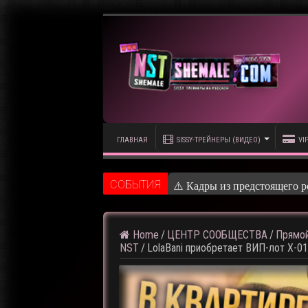
ГЛАВНАЯ
SISSY-ТРЕЙНЕРЫ (ВИДЕО)
VI
CОБЫТИЯ
⚠️ Кадры из предстоящего р
Home
/
ЦЕНТР СООБЩЕСТВА
/
Прямой
NST
/
LolaBani приобретает ВИП-лот X-0