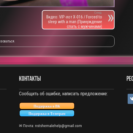
След.
Видео: VIP-лот X-016 / Forced to
sleep with a man (Принуждение
спать с мужчинами)
изоваться
.
КОНТАКТЫ
РЕ
Сообщить об ошибке, написать предложение:
vko
Поддержка в ВК
Поддержка в Телеграм
✉ Почта: nstshemalehelp@gmail.com