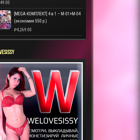
249.00
[MEGA-КОМПЛЕКТ] 4 в 1 – M-01+M-04
(экономия 550 р.)
₽
4,269.00
VESISSY