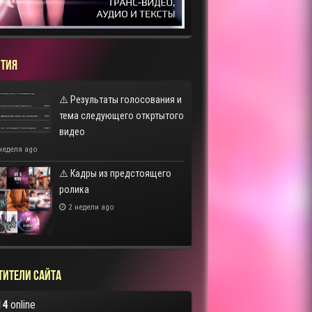
ТИЯ
⚠️ Результаты голосования и
тема следующего откртытого
видео
неделя ago
⚠️ Кадры из предстоящего
ролика
2 недели ago
тители сайта
14
online