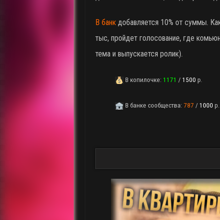
В банк
добавляется 10% от суммы. Как
тыс, пройдет голосование, где комью
тема и выпускается ролик).
В копилочке:
1171
/
1500
р.
В банке сообщества:
787
/
1000
р.