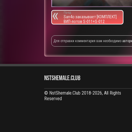
Пред.
San4o заказывает [КОМПЛЕКТ]
ВИП-лотов S-011+S-012
Для отправки комментария вам необходимо
автор
NstShemale.Club
© NstShemale.Club 2018-2026, All Rights
Reserved