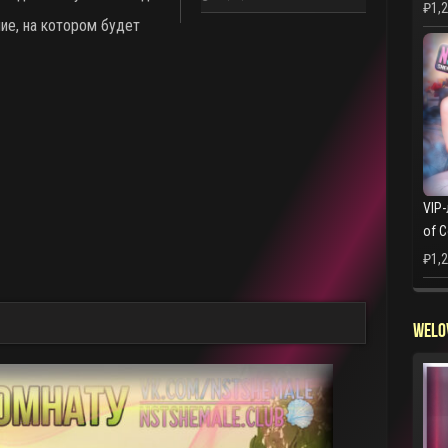
₽
1,
ние, на котором будет
VIP-
of 
₽
1,
WELO