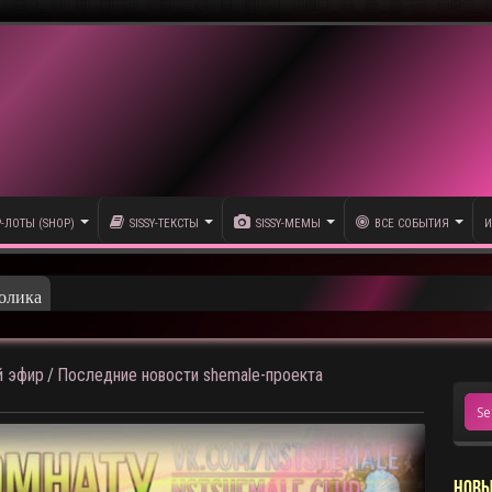
P-ЛОТЫ (SHOP)
SISSY-ТЕКСТЫ
SISSY-МЕМЫ
ВСЕ СОБЫТИЯ
И
олика
 эфир
/
Последние новости shemale-проекта
1
НОВЫ