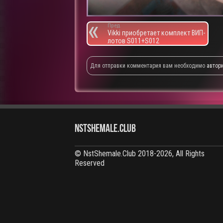
Пред.
Vikki приобретает комплект ВИП-
лотов S011+S012
Для отправки комментария вам необходимо
автор
NstShemale.Club
© NstShemale.Club 2018-2026, All Rights
Reserved