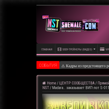
ГЛАВНАЯ
SISSY-ТРЕЙНЕРЫ (ВИДЕО)
VI
CОБЫТИЯ
⚠️ Кадры из предстоящего р
Home
/
ЦЕНТР СООБЩЕСТВА
/
Прямой
NST
/
Madara… заказывает ВИП-лот S-01