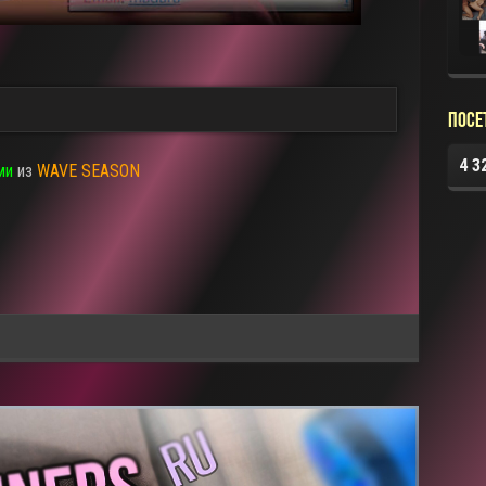
Посе
4 3
ми
из
WAVE SEASON