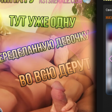
Све
маг