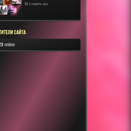
3 недели ago
тители сайта
23
online