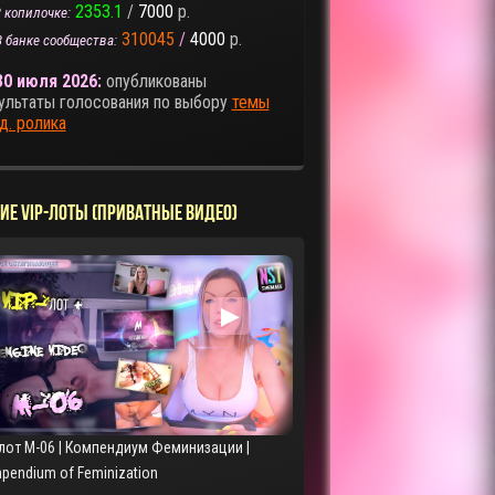
2353.1
/
7000
р.
 копилочке:
310045
/
4000
р.
В банке сообщества:
30 июля 2026:
опубликованы
ультаты голосования по выбору
темы
д. ролика
ИЕ VIP-ЛОТЫ (ПРИВАТНЫЕ ВИДЕО)
▶
-лот M-06 | Компендиум Феминизации |
pendium of Feminization