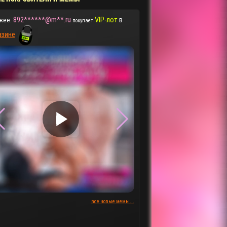
892******@m**.ru
VIP-лот
в
жее:
покупает
азине
▶
▶
все новые мемы...