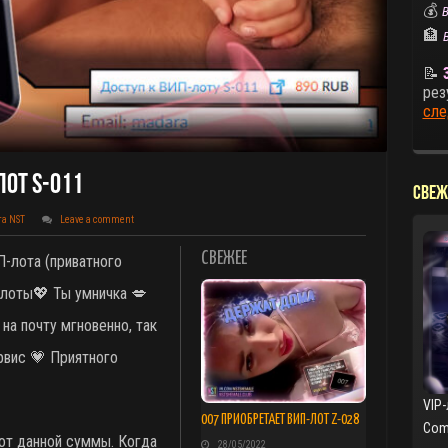
💰
В
🏦
📝
рез
сле
от S-011
СВЕЖ
та NST
Leave a comment
СВЕЖЕЕ
П-лота (приватного
💖 Ты умничка 💋
на почту мгновенно, так
рвис 💗 Приятного
VIP
007 ПРИОБРЕТАЕТ ВИП-ЛОТ Z-028
Com
от данной суммы. Когда
28/05/2022