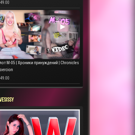
249.00
▶
лот M-05 | Хроники принуждений | Chronicles
Coercion
249.00
VESISSY