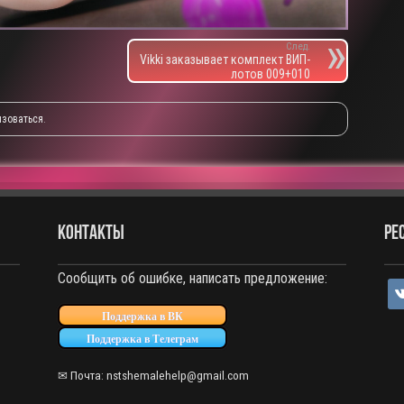
След.
Vikki заказывает комплект ВИП-
лотов 009+010
изоваться
.
КОНТАКТЫ
РЕ
Сообщить об ошибке, написать предложение:
vko
Поддержка в ВК
Поддержка в Телеграм
✉ Почта: nstshemalehelp@gmail.com