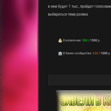
в нем будет 1 тыс., пройдет голосова
выбираться тема ролика.
В копилочке:
260
/
1500
р.
В банке сообщества:
420
/
1000
р.