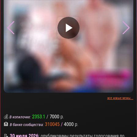
▶
все новые мемы...
💰
2353.1
/
7000
р.
В копилочке:
🏦
310045
/
4000
р.
В банке сообщества:
📝
30 июля 2026:
опубликованы результаты голосования по