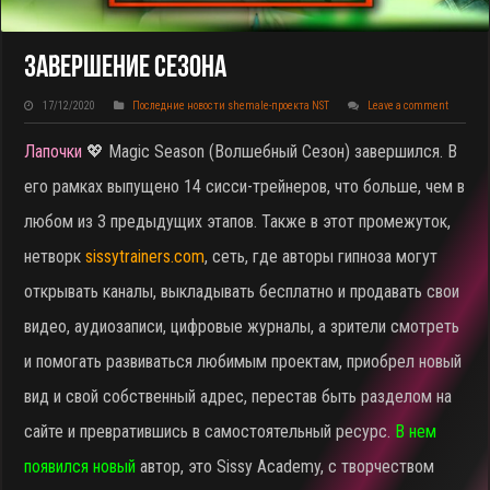
Завершение Сезона
17/12/2020
Последние новости shemale-проекта NST
Leave a comment
Лапочки
💖 Magic Season (Волшебный Сезон) завершился. В
его рамках выпущено 14 сисси-трейнеров, что больше, чем в
любом из 3 предыдущих этапов. Также в этот промежуток,
нетворк
sissytrainers.com
, сеть, где авторы гипноза могут
открывать каналы, выкладывать бесплатно и продавать свои
видео, аудиозаписи, цифровые журналы, а зрители смотреть
и помогать развиваться любимым проектам, приобрел новый
вид и свой собственный адрес, перестав быть разделом на
сайте и превратившись в самостоятельный ресурс.
В нем
появился новый
автор, это Sissy Academy, с творчеством