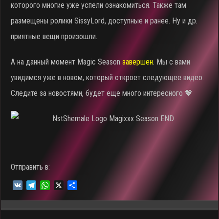
которого многие уже успели ознакомиться. Также там
размещены ролики SissyLord, доступные и ранее. Ну и др.
приятные вещи произошли.
А на данный момент Magic Season
завершен
. Мы с вами
увидимся уже в новом, который откроет следующее видео.
Следите за новостями, будет еще много интересного 💖
Отправить в:
V
T
W
X
О
K
e
h
т
l
a
п
e
t
р