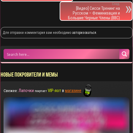
След.
[Видео] Сисси Тренинг на
Русском – Феминизация и
Большие Черные Члены (BBC)
Для отправки комментария вам необходимо
авторизоваться
.
НОВЫЕ ПОКРОВИТЕЛИ И МЕМЫ
Лапочки
VIP-лот
в
магазине
Свежее:
покупает