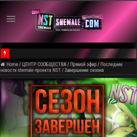
Home
/
ЦЕНТР СООБЩЕСТВА
/
Прямой эфир
/
Последние
⚠️ Результаты голосования и тема следующего откртытого вид
новости shemale-проекта NST
/
Завершение сезона