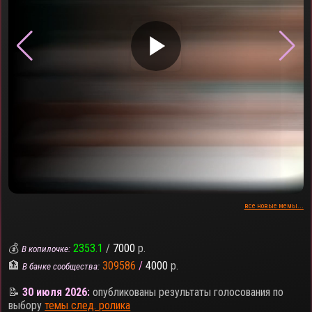
▶
все новые мемы...
💰
2353.1
/
7000
р.
В копилочке:
🏦
309586
/
4000
р.
В банке сообщества:
📝
30 июля 2026:
опубликованы результаты голосования по
выбору
темы след. ролика