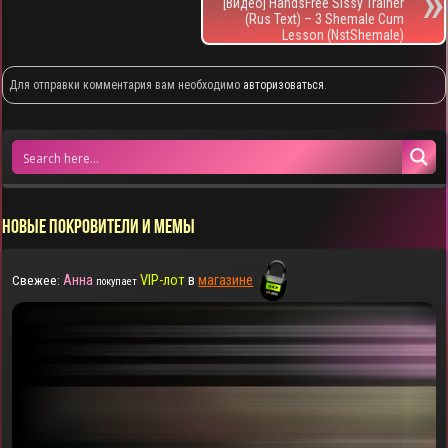
[Видео] HandsFree Sissy Trainer
(Rus Text) – 3 Shemale Cum
Lesson (NstShemale)
Для отправки комментария вам необходимо
авторизоваться
.
НОВЫЕ ПОКРОВИТЕЛИ И МЕМЫ
Анна
VIP-лот
в
магазине
Свежее:
покупает