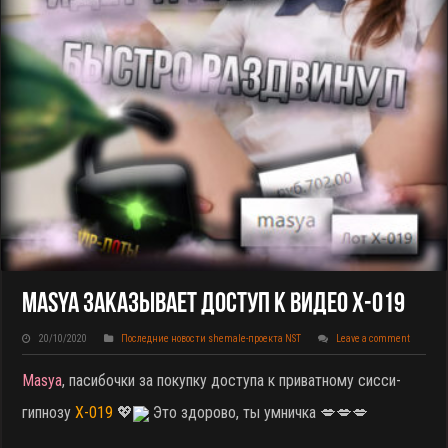
Masya Заказывает Доступ К Видео X-019
20/10/2020
Последние новости shemale-проекта NST
Leave a comment
Masya
, пасибочки за покупку доступа к приватному сисси-
гипнозу
X-019
💖
Это здорово, ты умничка 💋💋💋