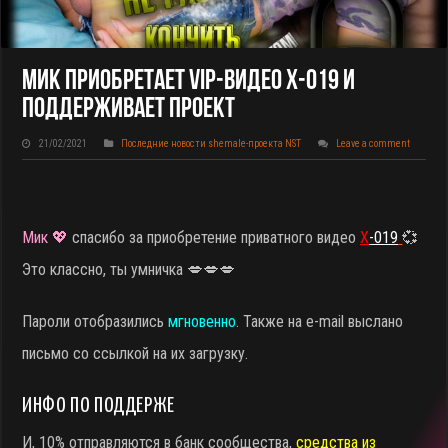
Мик Приобретает VIP-Видео X-019 И
Поддерживает Проект
21/02/2021
Последние новости shemale-проекта NST
Leave a comment
Мик 💖
спасибо за приобретение приватного видео
X
-019
💞
Это классно, ты умничка 💋💋💋
Пароли отобразились
мгновенно
. Также на e-mail выслано
письмо со ссылкой на их загрузку.
ИНФО ПО ПОДДЕРЖЕ
И, 10% отправляются в банк сообщества,
средства из