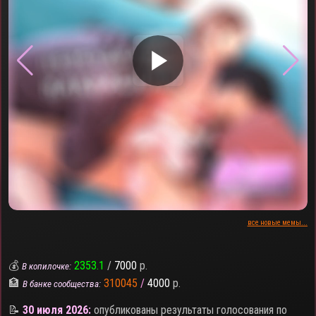
▶
все новые мемы...
💰
2353.1
/
7000
р.
В копилочке:
🏦
310045
/
4000
р.
В банке сообщества:
📝
30 июля 2026:
опубликованы результаты голосования по