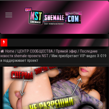
Home
/
ЦЕНТР СООБЩЕСТВА
/
Прямой эфир
/
Последние
⚠️ Результаты голосования и тема следующего откртытого вид
новости shemale-проекта NST
/
Мик приобретает VIP-видео X-019
и поддерживает проект