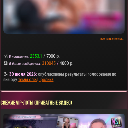
все новые мемы...
💰
2353.1
/
7000
р.
В копилочке:
🏦
310045
/
4000
р.
В банке сообщества:
📝
30 июля 2026:
опубликованы результаты голосования по
выбору
темы след. ролика
СВЕЖИЕ VIP-ЛОТЫ (ПРИВАТНЫЕ ВИДЕО)