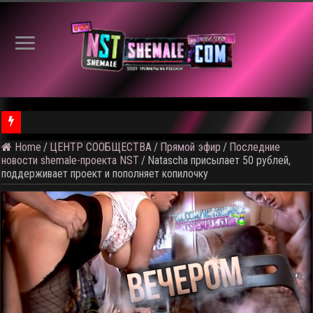
Home
/
ЦЕНТР СООБЩЕСТВА
/
Прямой эфир
/
Последние
⚠️ Результаты голосования и тема следующего откртытого вид
новости shemale-проекта NST
/
Natascha присылает 50 рублей,
поддерживает проект и пополняет копилочку