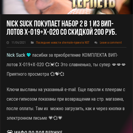
Nick Suck Покупает НАБОР 2 В 1 Из ВИП-
Лотов X-019+X-020 Со Скидкой 200 Руб.
11/06/2021
Последние новости shemale-проекта NST
Leave a comment
Nick Suck
💖
пасибки за приобретение КОМПЛЕКТА ВИП-
лотов X-019+X-020
💞💓💞 Это славненько, ты супер 💋💋💋
Приятного просмотра 💞💝💞
Ключи высланы на указанный e-mail. Еще пароли к плеерам с
сисси-гипнозом показаны при возвращении на стр. магазина,
после оплаты. Там их можно загрузить, как и через кнопки в
электронном письме 💗💞💗