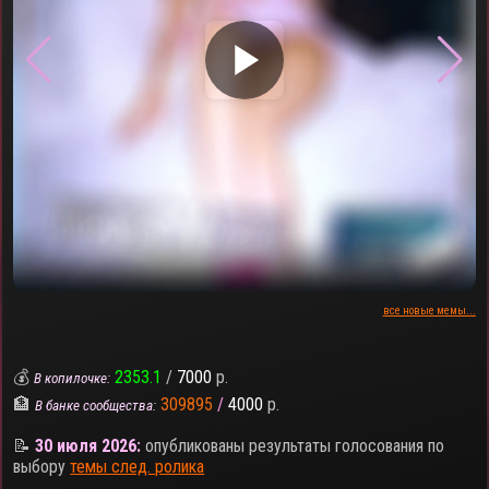
▶
все новые мемы...
💰
2353.1
/
7000
р.
В копилочке:
🏦
309895
/
4000
р.
В банке сообщества:
📝
30 июля 2026:
опубликованы результаты голосования по
выбору
темы след. ролика