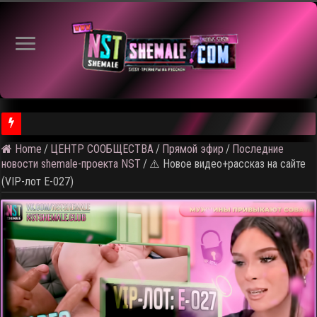
⚠️ Кадры из пред
Home
/
ЦЕНТР СООБЩЕСТВА
/
Прямой эфир
/
Последние
новости shemale-проекта NST
/
⚠️ Новое видео+рассказ на сайте
(VIP-лот E-027)