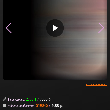
▶
все новые мемы...
💰
2353.1
/
7000
р.
В копилочке:
🏦
310045
/
4000
р.
В банке сообщества: