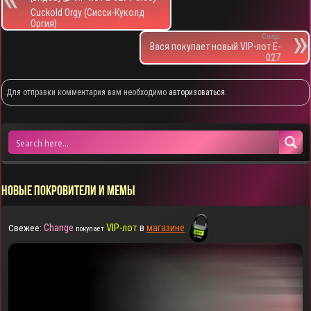
Cuckold Orgy (Сисси-Куколд
Оргия)
След.
Вася покупает новый VIP-лот E-
027
Для отправки комментария вам необходимо
авторизоваться
.
НОВЫЕ ПОКРОВИТЕЛИ И МЕМЫ
Change
VIP-лот
в
магазине
Свежее:
покупает