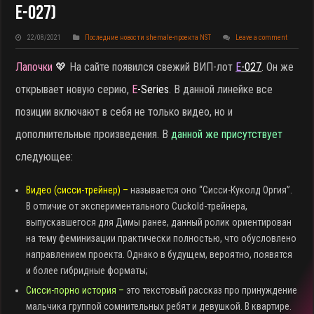
E-027)
22/08/2021
Последние новости shemale-проекта NST
Leave a comment
Лапочки
💖 На сайте появился свежий ВИП-лот
E
-027
. Он же
открывает новую серию,
E
-Series
. В данной линейке все
позиции включают в себя не только видео, но и
дополнительные произведения. В
данной же присутствует
следующее:
Видео (сисси-трейнер) –
называется оно “Сисси-Куколд Оргия”.
В отличие от экспериментального Cuckold-трейнера,
выпускавшегося для Димы ранее, данный ролик ориентирован
на тему феминизации практически полностью, что обусловлено
направлением проекта. Однако в будущем, вероятно, появятся
и более гибридные форматы;
Сисси-порно история –
это текстовый рассказ про принуждение
мальчика группой сомнительных ребят и девушкой. В квартире.