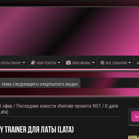
P-ЛОТЫ (SHOP)
SISSY-ТЕКСТЫ
SISSY-МЕМЫ
ВСЕ СОБЫТИЯ
И
 эфир
/
Последние новости shemale-проекта NST
/
О дате
ata)
y Trainer Для Латы (Lata)
НОВЫ