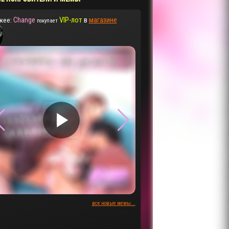
Change
VIP-лот
в
магазине
жее:
покупает
▶
▶
все новые мемы...