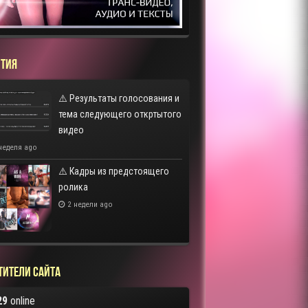
ТИЯ
⚠️ Результаты голосования и
тема следующего откртытого
видео
неделя ago
⚠️ Кадры из предстоящего
ролика
2 недели ago
тители сайта
29
online