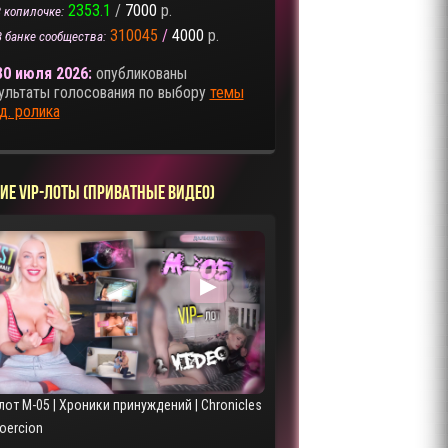
2353.1
/
7000
р.
 копилочке:
310045
/
4000
р.
В банке сообщества:
30 июля 2026:
опубликованы
ультаты голосования по выбору
темы
д. ролика
ИЕ VIP-ЛОТЫ (ПРИВАТНЫЕ ВИДЕО)
▶
лот M-05 | Хроники принуждений | Chronicles
Coercion