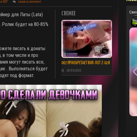
та NST
Leave a comment
Све
СВЕЖЕЕ
йнер для Латы (Lata)
. Ролик будет на 80-85%
ожете писать в донаты
 в том числе и про
ния могут писать все,
007 ПРИОБРЕТАЕТ ВИП-ЛОТ Z-028
ие . Выполняться будет
28/05/2022
ходят под формат.