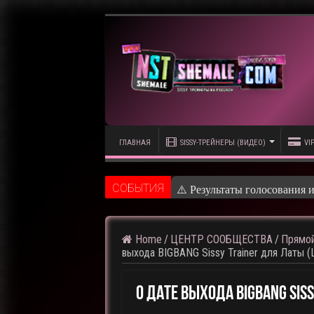
ГЛАВНАЯ
SISSY-ТРЕЙНЕРЫ (ВИДЕО)
VI
CОБЫТИЯ
⚠️ Кадры из предстоящего
Home
/
ЦЕНТР СООБЩЕСТВА
/
Прямой
выхода BIGBANG Sissy Trainer для Латы (L
О Дате Выхода BIGBANG Siss