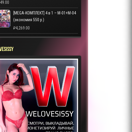
249.00
[MEGA-КОМПЛЕКТ] 4 в 1 – M-01+M-04
(экономия 550 р.)
₽
4,269.00
VESISSY