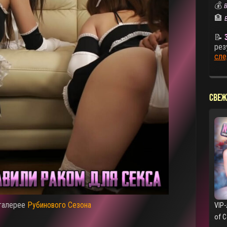
💰
В
🏦
📝
рез
сле
СВЕЖ
 галерее
Рубинового Сезона
VIP-
of 