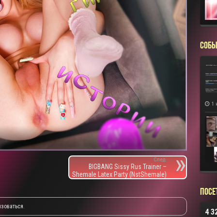
СОБЫ
1 
След.
BIGBANG Sissy Rus Trainer –
Shemale Latex Party (NstShemale)
Посе
изоваться
.
4 3