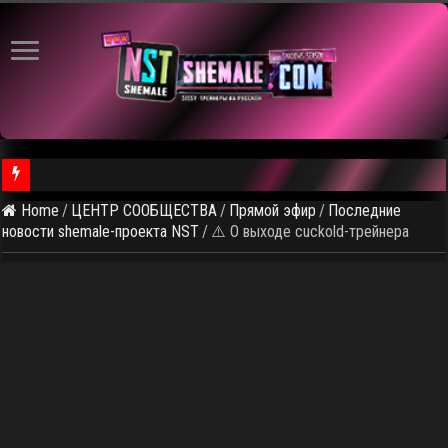
Home
/
ЦЕНТР СООБЩЕСТВА
/
Прямой эфир
/
Последние
⚠️ Результаты голосования и тема следующего откртытого вид
новости shemale-проекта NST
/
⚠️ О выходе cuckold-трейнера
⚠️ Кадры из предстоящего ролика
⚠ Голосование по выбору темы следующего общедоступного 