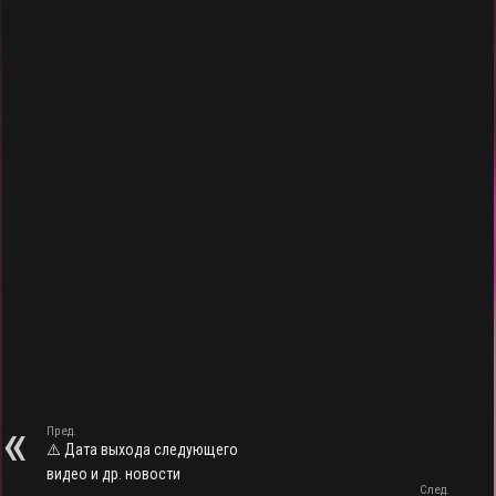
r
A
в
a
p
и
m
p
т
ь
Пред.
⚠️ Дата выхода следующего
видео и др. новости
След.