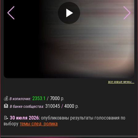
▶
все новые мемы...
💰
2353.1
/
7000
р.
В копилочке:
🏦
310045
/
4000
р.
В банке сообщества:
📝
30 июля 2026:
опубликованы результаты голосования по
выбору
темы след. ролика