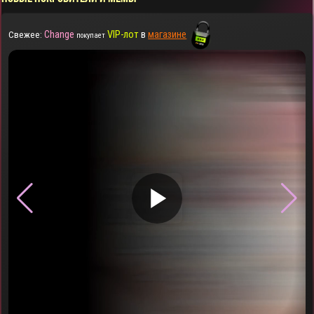
Change
VIP-лот
в
магазине
Свежее:
покупает
▶