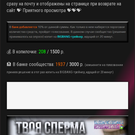
сразу на почту и отображены на странице при возврате на
сайт 💝 Приятного просмотра 💝💝💝
💰 В копилочке:
208
/
1500
р.
🏦 В банке сообщества:
1937
/
3000
р.
(комьюнити на голосовании
приняло решение в этот раз копить на BIGBANG-трейнер, идущий от 20 минут)