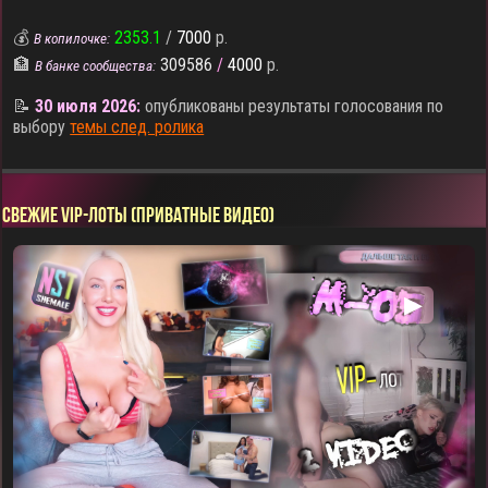
💰
2353.1
/
7000
р.
В копилочке:
🏦
309586
/
4000
р.
В банке сообщества:
📝
30 июля 2026:
опубликованы результаты голосования по
выбору
темы след. ролика
СВЕЖИЕ VIP-ЛОТЫ (ПРИВАТНЫЕ ВИДЕО)
▶