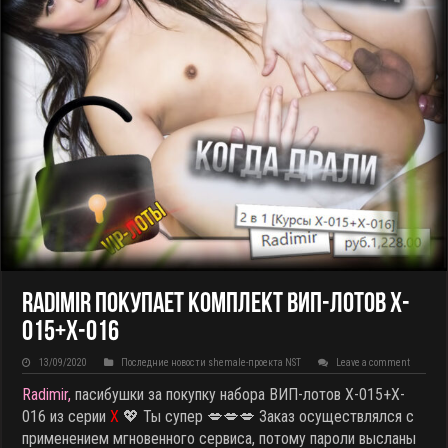
Radimir покупает комплект ВИП-лотов X-
015+X-016
13/09/2020
Последние новости shemale-проекта NST
Leave a comment
Radimir,
пасибушки за покупку набора ВИП-лотов X-015+X-
016 из серии
X
💖 Ты супер 💋💋💋 Заказ осуществлялся с
применением мгновенного сервиса, потому пароли высланы