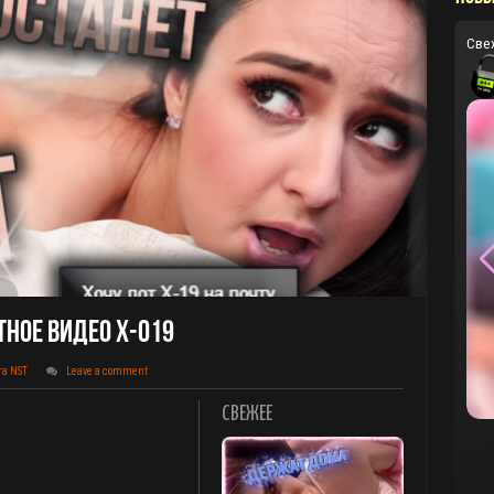
Све
ное Видео X-019
та NST
Leave a comment
СВЕЖЕЕ