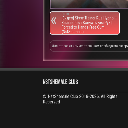
Пред.
[Видео] Sissy Trainer Rus Hypno —
Заставляют Кончать Без Рук |
Forced to Hands-Free Cum
(NstShemale)
Для отправки комментария вам необходимо
автор
NstShemale.Club
© NstShemale.Club 2018-2026, All Rights
Reserved