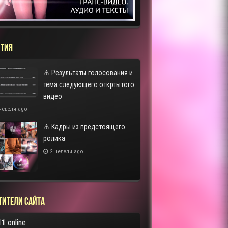
ТИЯ
⚠️ Результаты голосования и
тема следующего откртытого
видео
неделя ago
⚠️ Кадры из предстоящего
ролика
2 недели ago
тители сайта
11
online