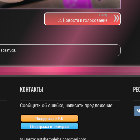
След.
⚠️ Новости и голосование
изоваться
.
КОНТАКТЫ
РЕ
Сообщить об ошибке, написать предложение:
vko
Поддержка в ВК
Поддержка в Телеграм
✉ Почта: nstshemalehelp@gmail.com