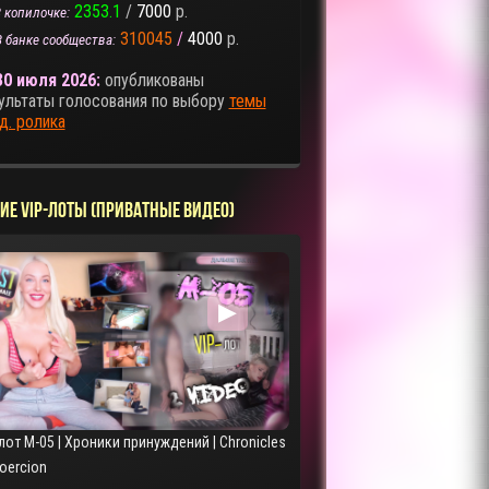
2353.1
/
7000
р.
 копилочке:
310045
/
4000
р.
В банке сообщества:
30 июля 2026:
опубликованы
ультаты голосования по выбору
темы
д. ролика
ИЕ VIP-ЛОТЫ (ПРИВАТНЫЕ ВИДЕО)
▶
лот M-05 | Хроники принуждений | Chronicles
Coercion