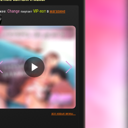
Change
VIP-лот
в
магазине
жее:
покупает
▶
▶
все новые мемы...