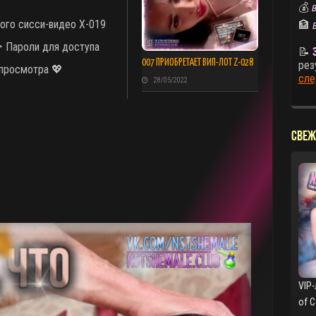
💰
В
ого сисси-видео X-019
🏦
 Пароли для доступа
📝
007 ПРИОБРЕТАЕТ ВИП-ЛОТ Z-028
рез
 просмотра 💖
сле
28/05/2022
СВЕЖ
.
VIP-
of 