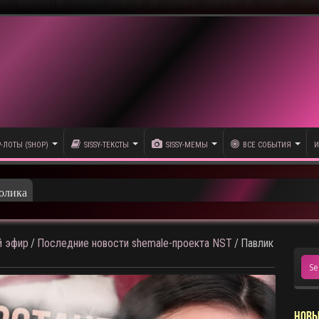
P-ЛОТЫ (SHOP)
SISSY-ТЕКСТЫ
SISSY-МЕМЫ
ВСЕ СОБЫТИЯ
И
олика
 эфир
/
Последние новости shemale-проекта NST
/
Павлик
НОВЫ