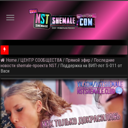
Home
/
ЦЕНТР СООБЩЕСТВА
/
Прямой эфир
/
Последние
⚠️ Результаты голосования и тема следующего откртытого вид
новости shemale-проекта NST
/
Поддержка на ВИП-лот S-011 от
Васи