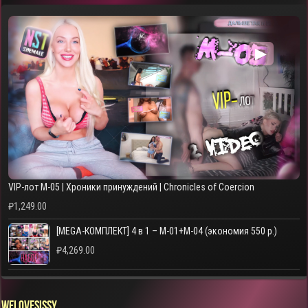
▶
VIP-лот M-05 | Хроники принуждений | Chronicles of Coercion
₽
1,249.00
[MEGA-КОМПЛЕКТ] 4 в 1 – M-01+M-04 (экономия 550 р.)
₽
4,269.00
WELOVESISSY