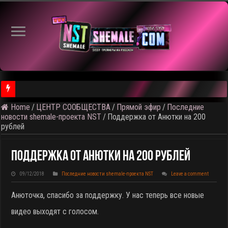
Home
/
ЦЕНТР СООБЩЕСТВА
/
Прямой эфир
/
Последние
⚠️ Результаты голосования и тема следующего откртытого вид
новости shemale-проекта NST
/
Поддержка от Анютки на 200
рублей
Поддержка От Анютки На 200 Рублей
09/12/2018
Последние новости shemale-проекта NST
Leave a comment
Анюточка, спасибо за поддержку. У нас теперь все новые
видео выходят с голосом.