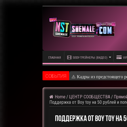
ГЛАВНАЯ
SISSY-ТРЕЙНЕРЫ (ВИДЕО)
VI
CОБЫТИЯ
⚠️ Кадры из предстоящего р
Home
/
ЦЕНТР СООБЩЕСТВА
/
Прямой
Поддержка от Boy toy на 50 рублей и по
Поддержка От Boy Toy На 