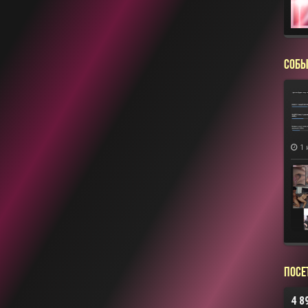
СОБЫ
1 
Посе
4 8