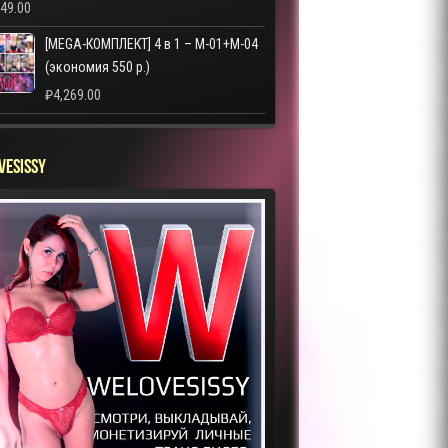
249.00
[MEGA-КОМПЛЕКТ] 4 в 1 – M-01+M-04
(экономия 550 р.)
₽
4,269.00
VESISSY