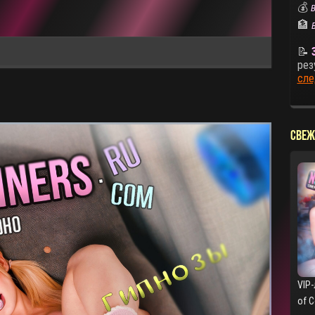
💰
В
🏦
📝
рез
сле
СВЕЖ
VIP-
of 