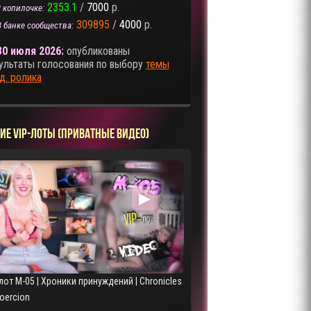
2353.1
/
7000
р.
 копилочке:
309895
/
4000
р.
В банке сообщества:
30 июля 2026:
опубликованы
ультаты голосования по выбору
темы
д. ролика
ИЕ VIP-ЛОТЫ (ПРИВАТНЫЕ ВИДЕО)
▶
лот M-05 | Хроники принуждений | Chronicles
Coercion