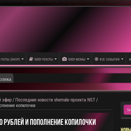
P-ЛОТЫ (SHOP)
SISSY-ТЕКСТЫ
SISSY-МЕМЫ
ВСЕ СОБЫТИЯ
И
олика
 эфир
/
Последние новости shemale-проекта NST
/
полнение копилочки
50 Рублей И Пополнение Копилочки
НОВЫ