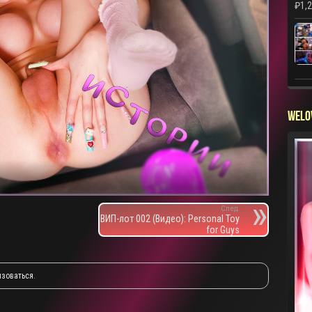
₽
1,
WELO
След.
ВИП-лот 002 (Видео): Personal Toy
for Guys
изоваться
.