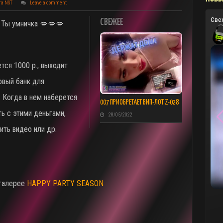
та NST
Leave a comment
Све
СВЕЖЕЕ
 Ты умничка 💋💋💋
ется 1000 р., выходит
овый банк для
 Когда в нем наберется
007 ПРИОБРЕТАЕТ ВИП-ЛОТ Z-028
ь с этими деньгами,
28/05/2022
ить видео или др.
 галерее
HAPPY PARTY SEASON