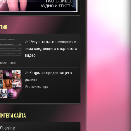
ТИЯ
⚠️ Результаты голосования и
тема следующего откртытого
видео
неделя ago
⚠️ Кадры из предстоящего
ролика
2 недели ago
тители сайта
91
online