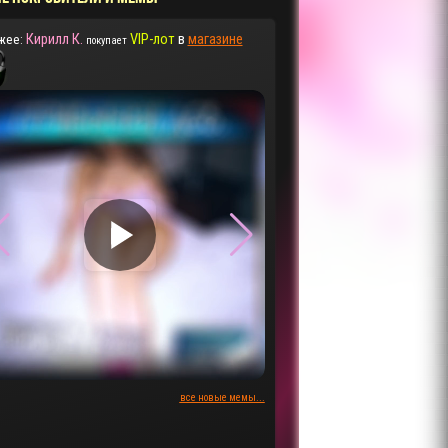
Кирилл К.
VIP-лот
в
магазине
жее:
покупает
▶
▶
все новые мемы...