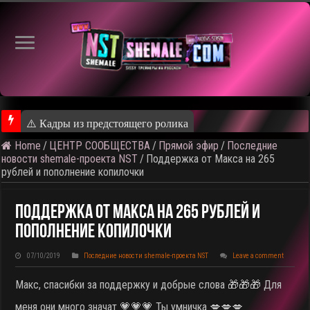
⚠️ Кадры из предстоящего ролика
Home
/
ЦЕНТР СООБЩЕСТВА
/
Прямой эфир
/
Последние
новости shemale-проекта NST
/
Поддержка от Макса на 265
рублей и пополнение копилочки
Поддержка От Макса На 265 Рублей И
Пополнение Копилочки
07/10/2019
Последние новости shemale-проекта NST
Leave a comment
Макс, спасибки за поддержку и добрые слова 🎁🎁🎁 Для
меня они много значат 💗💗💗 Ты умничка 💋💋💋