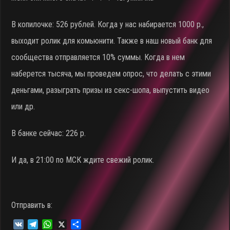
В копилочке: 526 рублей. Когда у нас набирается 1000 р.,
выходит ролик для комьюнити. Также в наш новый банк для
сообщества отправляется 10% суммы. Когда в нем
наберется тысяча, мы проведем опрос, что делать с этими
деньгами, разыграть призы из секс-шопа, выпустить видео
или др.
В банке сейчас: 226 р.
И да, в 21:00 по МСК ждите свежий ролик.
Отправить в:
V
T
W
X
О