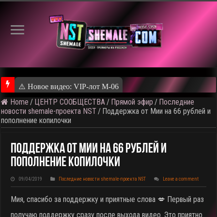
⚠️ Резу
Home
/
ЦЕНТР СООБЩЕСТВА
/
Прямой эфир
/
Последние
новости shemale-проекта NST
/
Поддержка от Мии на 66 рублей и
пополнение копилочки
Поддержка От Мии На 66 Рублей И
Пополнение Копилочки
09/04/2019
Последние новости shemale-проекта NST
Leave a comment
Мия, спасибо за поддержку и приятные слова 💋 Первый раз
получаю поддержку сразу после выхода видео. Это приятно