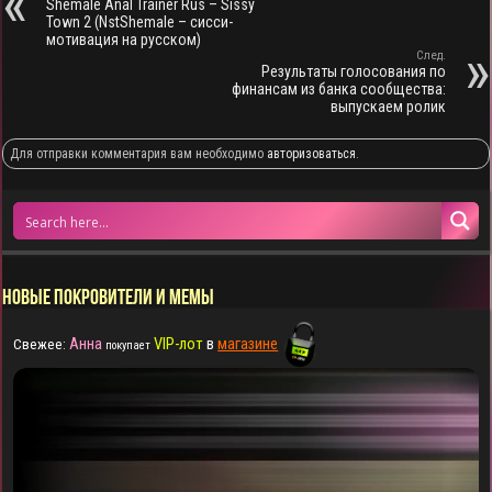
Shemale Anal Trainer Rus – Sissy
Town 2 (NstShemale – сисси-
мотивация на русском)
След.
Результаты голосования по
финансам из банка сообщества:
выпускаем ролик
Для отправки комментария вам необходимо
авторизоваться
.
НОВЫЕ ПОКРОВИТЕЛИ И МЕМЫ
Анна
VIP-лот
в
магазине
Свежее:
покупает