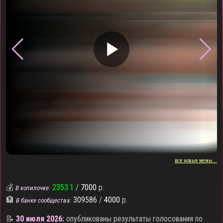
▶
все новые мемы...
💰
2353.1
/
7000
р.
В копилочке:
🏦
309586
/
4000
р.
В банке сообщества:
📝
30 июля 2026:
опубликованы результаты голосования по