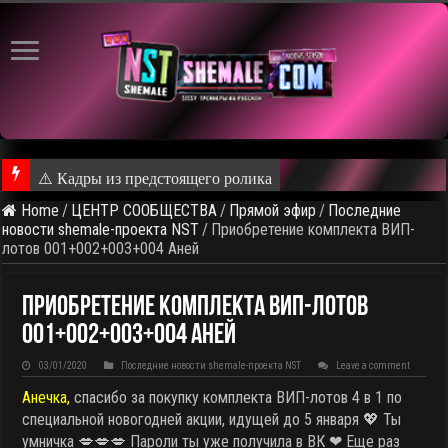
⚠️ Кадры из предстоящего ролика
Home
/
ЦЕНТР СООБЩЕСТВА
/
Прямой эфир
/
Последние
новости shemale-проекта NST
/
Приобретение комплекта ВИП-
лотов 001+002+003+004 Аней
Приобретение комплекта ВИП-лотов
001+002+003+004 Аней
03/01/2020
Последние новости shemale-проекта NST
Leave a comment
Анечка,
спасибо за покупку комплекта ВИП-лотов 4 в 1
по
специальной новогодней акции, идущей до 5 января 💖 Ты
умничка 💋💋💋 Пароли ты уже получила в ВК ❤ Еще раз