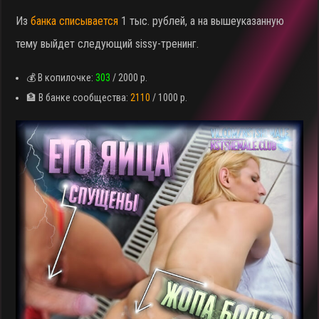
Из
банка списывается
1 тыс. рублей, а на вышеуказанную
тему выйдет следующий sissy-тренинг.
💰 В копилочке:
303
/ 2000 р.
🏦 В банке сообщества:
2110
/ 1000 р.