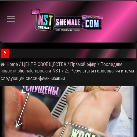
⚠️ К
Home
/
ЦЕНТР СООБЩЕСТВА
/
Прямой эфир
/
Последние
новости shemale-проекта NST
/
⚠️ Результаты голосования и тема
следующей сисси-феминизации