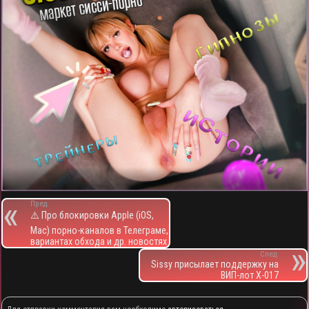
Пред.
⚠️ Про блокировки Apple (iOS,
Mac) порно-каналов в Телеграме,
вариантах обхода и др. новостях
След.
Sissy присылает поддержку на
ВИП-лот X-017