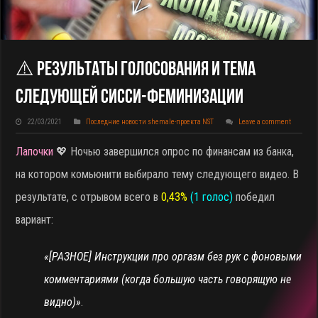
⚠️ Результаты Голосования И Тема
Следующей Сисси-Феминизации
22/03/2021
Последние новости shemale-проекта NST
Leave a comment
Лапочки
💖 Ночью завершился опрос по финансам из банка,
на котором комьюнити выбирало тему следующего видео. В
результате, с отрывом всего в
0,43%
(1 голос)
победил
вариант:
«[РАЗНОЕ] Инструкции про оргазм без рук с фоновыми
комментариями (когда большую часть говорящую не
видно)»
.