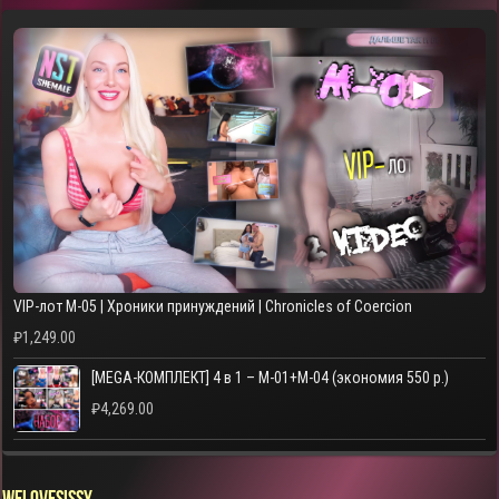
▶
VIP-лот M-05 | Хроники принуждений | Chronicles of Coercion
₽
1,249.00
[MEGA-КОМПЛЕКТ] 4 в 1 – M-01+M-04 (экономия 550 р.)
₽
4,269.00