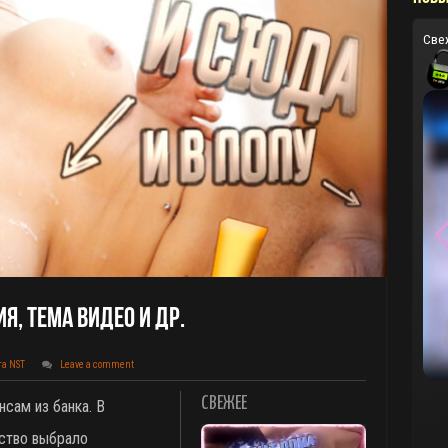
Све
я, Тема Видео И Др.
та NST
Leave a comment
СВЕЖЕЕ
нсам из банка. В
ество выбрало