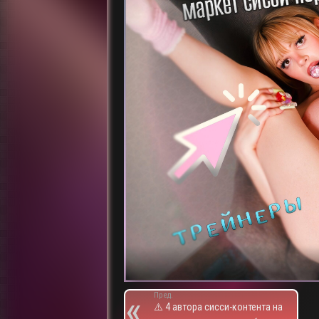
Пред.
⚠️ 4 автора сисси-контента на