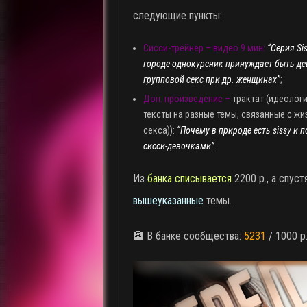
следующие пункты:
Сисси-трейнер – видео 9 мин:
“Серия Si
городе однокурсник принуждает быть де
групповой секс при др. женщинах”
;
Доп. произведение –
трактат (идеолог
тексты на разные темы, связанные с жи
секса)):
“Почему в природе есть sissy и 
сисси-девочками”
.
Из
банка списывается
2200 р., а спуст
вышеуказанные
темы.
🏦 В банке сообщества:
5231
/ 1000 р