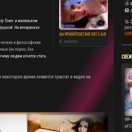
💰
В
🏦
ssy Town: в маленьком
📝
рез
вушкой. На вечеринках
сле
007 ПРИОБРЕТАЕТ ВИП-ЛОТ Z-028
28/05/2022
ические и философские
знью (не порно, без
почему людям хочется стать
СВЕЖ
я некоторое время появится трактат и видео на
.
VIP-
of 