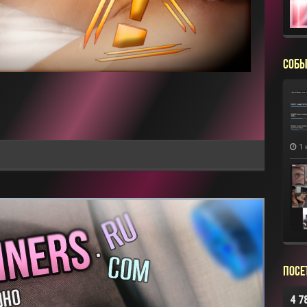
СОБЫ
1 
Посе
4 7