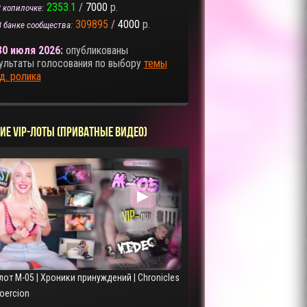
2353.1
/
7000
р.
 копилочке:
309895
/
4000
р.
В банке сообщества:
30 июля 2026:
опубликованы
ультаты голосования по выбору
темы
д. ролика
ИЕ VIP-ЛОТЫ (ПРИВАТНЫЕ ВИДЕО)
▶
лот M-05 | Хроники принуждений | Chronicles
Coercion