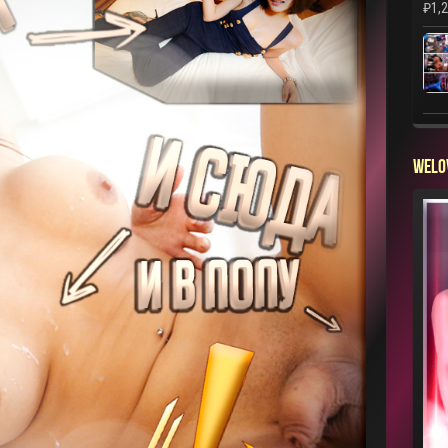
₽
1,
WELO