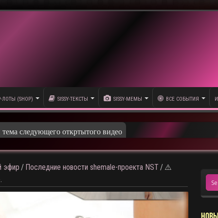
P-ЛОТЫ (SHOP)
SISSY-ТЕКСТЫ
SISSY-МЕМЫ
ВСЕ СОБЫТИЯ
И
 эфир
/
Последние новости shemale-проекта NST
/
⚠️
.
НОВЫ