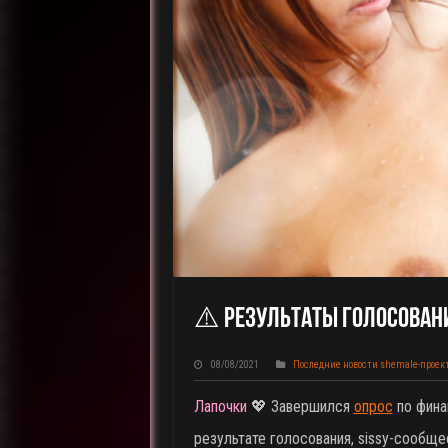
⚠️ Результаты Голосовани
08/08/2021
Последние новости shemale-проек
Лапочки
💖 Завершился
опрос
по фина
результате голосования, sissy-сообщ