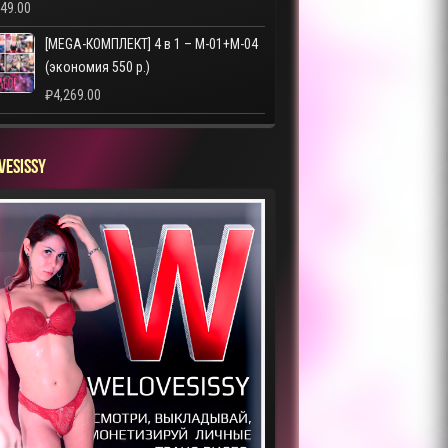
249.00
[MEGA-КОМПЛЕКТ] 4 в 1 – M-01+M-04
(экономия 550 р.)
₽
4,269.00
VESISSY