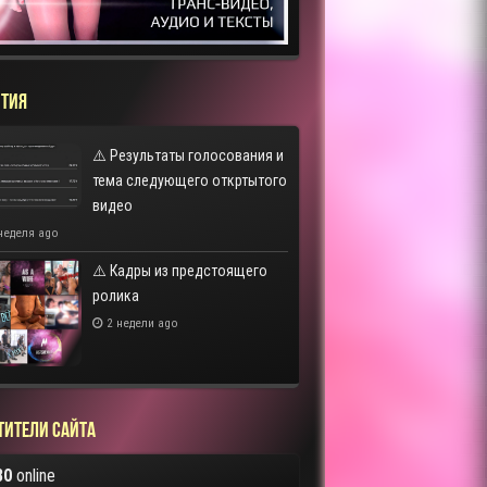
ТИЯ
⚠️ Результаты голосования и
тема следующего откртытого
видео
неделя ago
⚠️ Кадры из предстоящего
ролика
2 недели ago
тители сайта
80
online