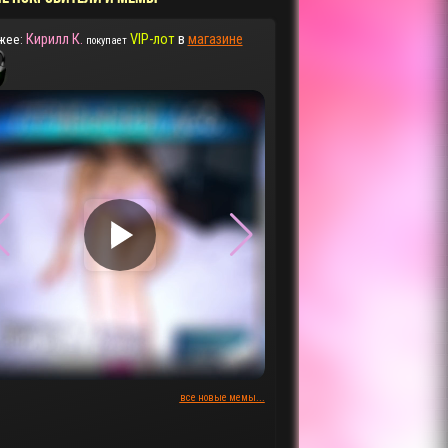
Кирилл К.
VIP-лот
в
магазине
жее:
покупает
▶
▶
все новые мемы...