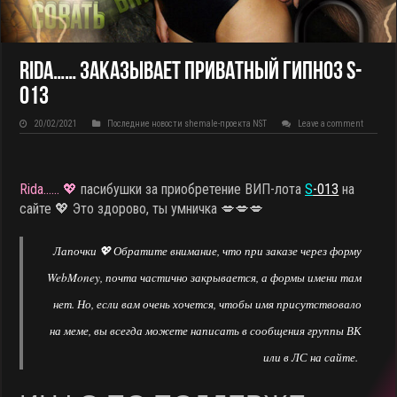
Rida…… заказывает приватный гипноз S-
013
20/02/2021
Последние новости shemale-проекта NST
Leave a comment
Rida…… 💖
пасибушки за приобретение ВИП-лота
S
-013
на
сайте
💖 Это здорово, ты умничка 💋💋💋
Лапочки 💖 Обратите внимание, что при заказе через форму
WebMoney, почта частично закрывается, а формы имени там
нет. Но, если вам очень хочется, чтобы имя присутствовало
на меме, вы всегда можете написать в сообщения группы ВК
или в ЛС на сайте.