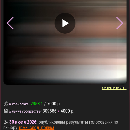
▶
все новые мемы...
💰
2353.1
/
7000
р.
В копилочке:
🏦
309586
/
4000
р.
В банке сообщества:
📝
30 июля 2026:
опубликованы результаты голосования по
выбору
темы след. ролика