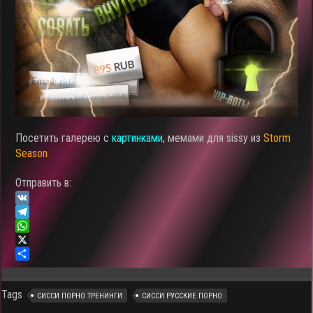
Посетить галерею с
картинками
, мемами для sissy из
Storm
Season
Отправить в:
V
K
T
e
W
l
h
X
e
a
О
g
t
т
Tags
r
s
п
СИССИ ПОРНО ТРЕНИНГИ
СИССИ РУССКИЕ ПОРНО
a
A
р