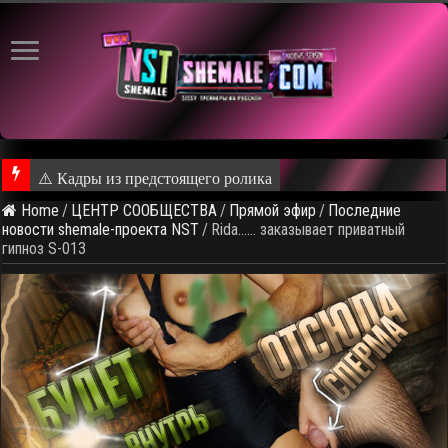
⚠️ Кадры из предстоящего ролика
Home
/
ЦЕНТР СООБЩЕСТВА
/
Прямой эфир
/
Последние
новости shemale-проекта NST
/
Rida…… заказывает приватный
гипноз S-013