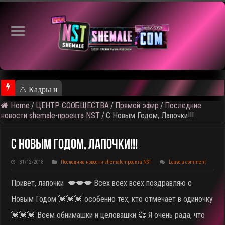
⚠️ Кадры из предстоящего рол
Home
/
ЦЕНТР СООБЩЕСТВА
/
Прямой эфир
/
Последние
новости shemale-проекта NST
/
С Новым Годом, Лапочки!!!
С Новым Годом, Лапочки!!!
31/12/2018
Последние новости shemale-проекта NST
Leave a comment
Привет, лапочки
💋💋💋
Всех всех всех поздравляю с
Новым Годом 💓💓💓 особенно тех, кто отмечает в одиночку
💓💓💓 Всем обнимашки и целовашки 💞 Я очень рада, что