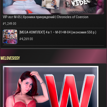
VIP-лот M-05 | Хроники принуждений | Chronicles of Coercion
₽
1,249.00
[MEGA-КОМПЛЕКТ] 4 в 1 – M-01+M-04 (экономия 550 р.)
₽
4,269.00
WELOVESISSY