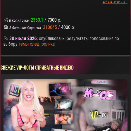
все новые мемы...
💰
2353.1
/
7000
р.
В копилочке:
🏦
310045
/
4000
р.
В банке сообщества:
📝
30 июля 2026:
опубликованы результаты голосования по
выбору
темы след. ролика
СВЕЖИЕ VIP-ЛОТЫ (ПРИВАТНЫЕ ВИДЕО)
▶