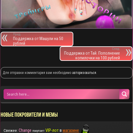
Пред.
Поддержка от Машули на 50
рублей
След.
Поддержка от Тай. Пополнение
копилочки на 100 рублей
Для отправки комментария вам необходимо
авторизоваться
.
НОВЫЕ ПОКРОВИТЕЛИ И МЕМЫ
Change
VIP-лот
в
магазине
Свежее:
покупает