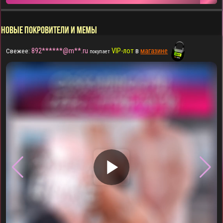
НОВЫЕ ПОКРОВИТЕЛИ И МЕМЫ
892******@m**.ru
VIP-лот
в
магазине
Свежее:
покупает
▶