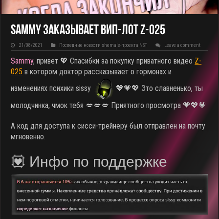
Sammy заказывает ВИП-лот Z-025
21/08/2021
Последние новости shemale-проекта NST
Leave a comment
Sammy
, привет 💖 Спасибки за покупку приватного видео
Z-
025
в котором доктор рассказывает о гормонах и
изменениях психики sissy
💖💗💖 Это славненько, ты
молодчинка, чмок тебя 💋💋💋 Приятного просмотра 💗💖💗
А код для доступа к сисси-трейнеру был отправлен на почту
мгновенно.
💟 Инфо по поддержке