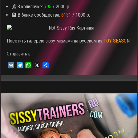
💰 В копилочке:
795
/ 2000 р.
🏦 В банке сообщества:
6131
/ 1000 р.
Посетить галерею sissy-мемами на русском из
TOY SEASON
Отправить в:
V
T
W
X
О
K
e
h
т
l
a
п
e
t
р
g
s
а
r
A
в
a
p
и
m
p
т
ь