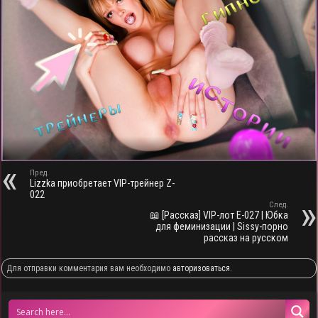
Пред.
Lizzka приобретает VIP-трейнер Z-
022
След.
📖 [Рассказ] VIP-лот E-027 | Юбка
для феминизации | Sissy-порно
рассказ на русском
Для отправки комментария вам необходимо
авторизоваться
.