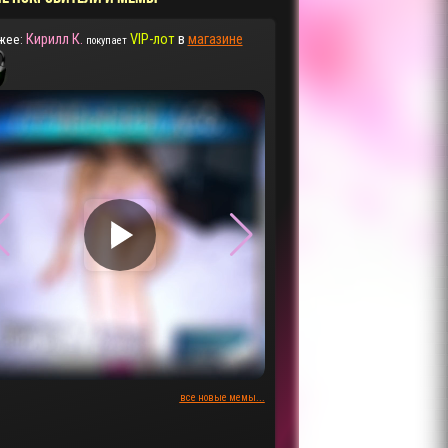
Кирилл К.
VIP-лот
в
магазине
жее:
покупает
▶
▶
все новые мемы...