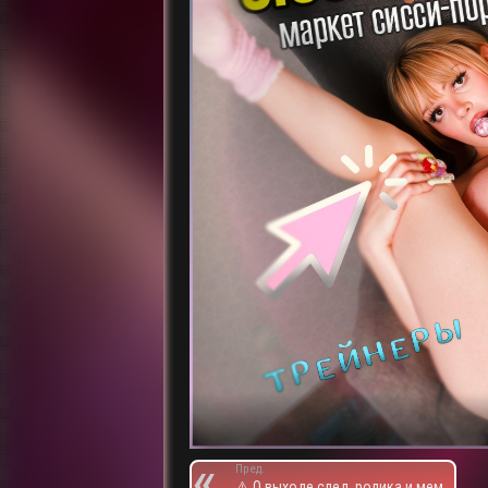
Пред.
⚠️ О выходе след. ролика и мем