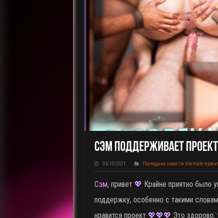
Сэм Поддерживает Проект 
05/10/2021
Последние новости shemale-проек
Сэм
, привет
💖
Крайне приятно было у
поддержку, особенно с такими словами
нравится проект
💖
💖💖
Это здорово, 