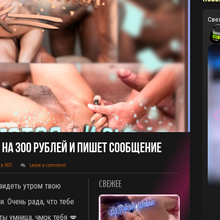
Све
На 300 Рублей И Пишет Сообщение
та NST
Leave a comment
СВЕЖЕЕ
видеть утром твою
. Очень рада, что тебе
ты умница, чмок тебя 💋