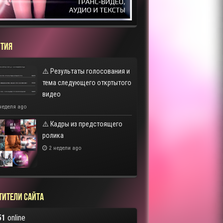
ТИЯ
⚠️ Результаты голосования и
тема следующего откртытого
видео
неделя ago
⚠️ Кадры из предстоящего
ролика
2 недели ago
тители сайта
51
online