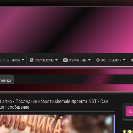
P-ЛОТЫ (SHOP)
SISSY-ТЕКСТЫ
SISSY-МЕМЫ
ВСЕ СОБЫТИЯ
И
олика
 эфир
/
Последние новости shemale-проекта NST
/
Сэм
ишет сообщение
НОВЫ