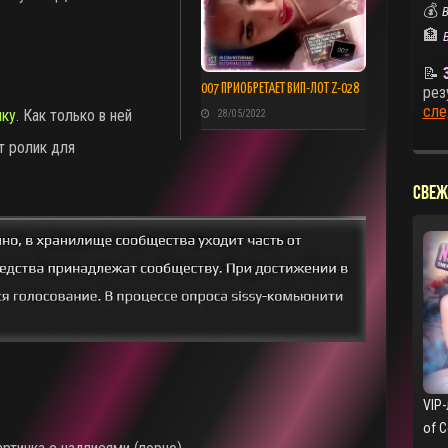
💰
В
🏦
📝
007 ПРИОБРЕТАЕТ ВИП-ЛОТ Z-028
рез
сле
чку
. Как только в ней
28/05/2022
т ролик для
СВЕЖ
VIP-
of 