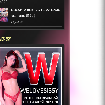
249.00
[MEGA-КОМПЛЕКТ] 4 в 1 – M-01+M-04
(экономия 550 р.)
₽
4,269.00
VESISSY