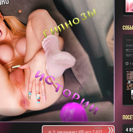
СОБЫ
1 
Посе
След.
4 8
キラ заказывает VIP-лот Z-022