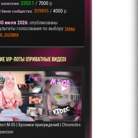
2353.1
/
7000
р.
 копилочке:
309895
/
4000
р.
В банке сообщества:
30 июля 2026:
опубликованы
ультаты голосования по выбору
темы
д. ролика
ИЕ VIP-ЛОТЫ (ПРИВАТНЫЕ ВИДЕО)
▶
лот M-05 | Хроники принуждений | Chronicles
Coercion