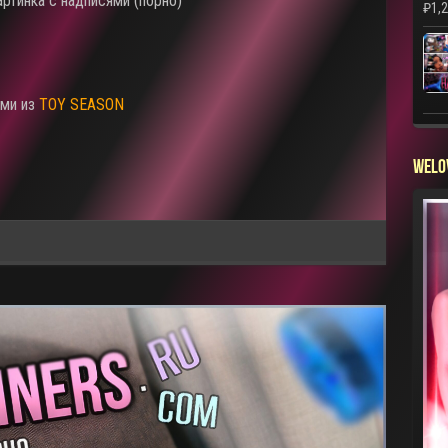
₽
1,
ями из
TOY SEASON
WELO