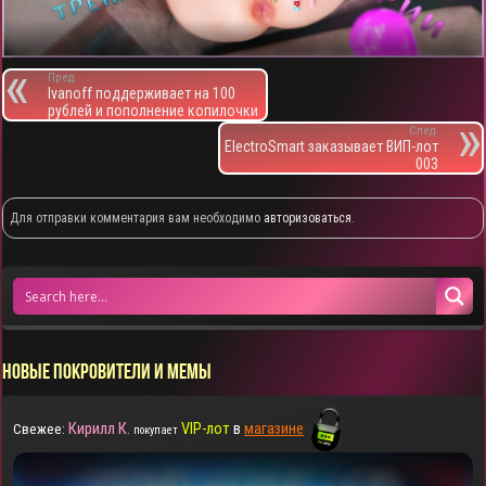
Пред.
Ivanoff поддерживает на 100
рублей и пополнение копилочки
След.
ElectroSmart заказывает ВИП-лот
003
Для отправки комментария вам необходимо
авторизоваться
.
НОВЫЕ ПОКРОВИТЕЛИ И МЕМЫ
Кирилл К.
VIP-лот
в
магазине
Свежее:
покупает