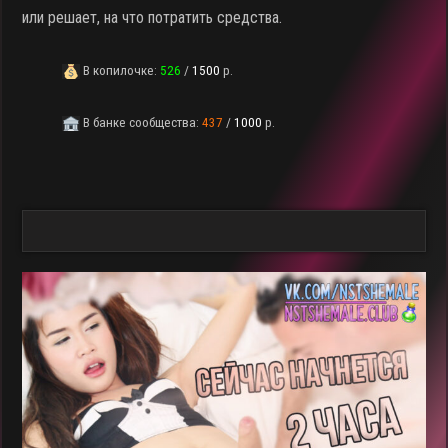
или решает, на что потратить средства.
В копилочке:
526
/
1500
р.
В банке сообщества:
437
/
1000
р.