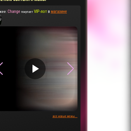
Change
VIP-лот
в
магазине
жее:
покупает
▶
▶
все новые мемы...