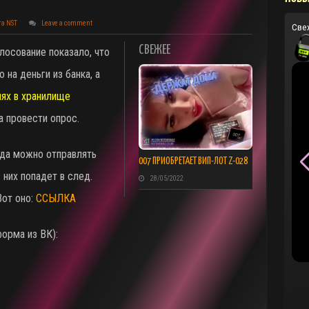
та NST
Leave a comment
Све
СВЕЖЕЕ
осование показало, что
на деньги из банка, а
нях в хранилище
ра провести опрос.
уда можно отправлять
007 ПРИОБРЕТАЕТ ВИП-ЛОТ Z-028
них попадет в след.
28/05/2022
Вот оно:
ССЫЛКА
форма из ВК):