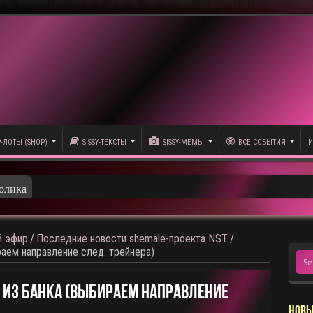
P-ЛОТЫ (SHOP)
SISSY-ТЕКСТЫ
SISSY-МЕМЫ
ВСЕ СОБЫТИЯ
И
олика
 эфир
/
Последние новости shemale-проекта NST
/
раем направление след. трейнера)
 Из Банка (выбираем Направление
НОВЫ