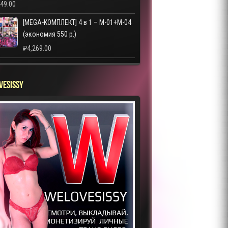
249.00
[MEGA-КОМПЛЕКТ] 4 в 1 – M-01+M-04
(экономия 550 р.)
₽
4,269.00
VESISSY