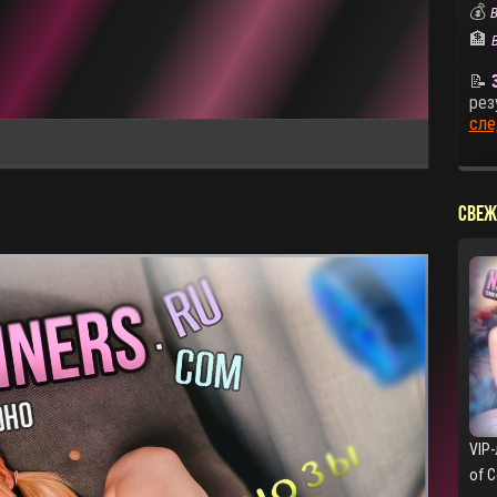
💰
В
🏦
📝
рез
сле
СВЕЖ
VIP-
of 