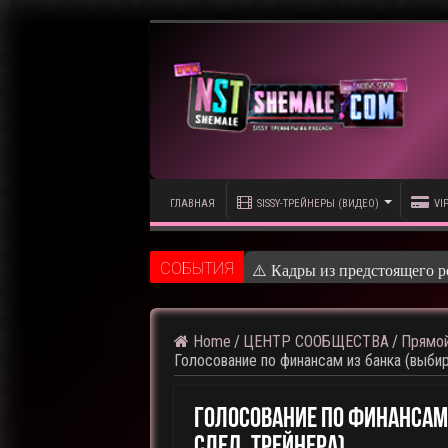
ГЛАВНАЯ
SISSY-ТРЕЙНЕРЫ (ВИДЕО)
VI
CОБЫТИЯ
⚠️ Кадры из предстоящего р
Home
/
ЦЕНТР СООБЩЕСТВА
/
Прямой
Голосование по финансам из банка (выби
Голосование По Финансам
След. Трейнера)