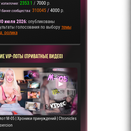
2353.1
/
7000
р.
 копилочке:
310045
/
4000
р.
В банке сообщества:
30 июля 2026:
опубликованы
ультаты голосования по выбору
темы
д. ролика
ИЕ VIP-ЛОТЫ (ПРИВАТНЫЕ ВИДЕО)
▶
лот M-05 | Хроники принуждений | Chronicles
Coercion