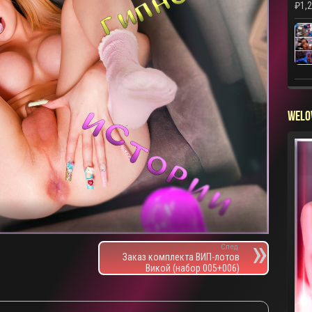
₽
1,
WELO
След.
Заказ комплекта ВИП-лотов
Викой (набор 005+006)