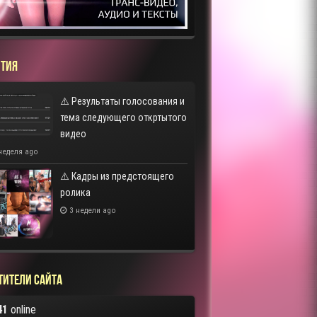
ТИЯ
⚠️ Результаты голосования и
тема следующего откртытого
видео
неделя ago
⚠️ Кадры из предстоящего
ролика
3 недели ago
тители сайта
41
online