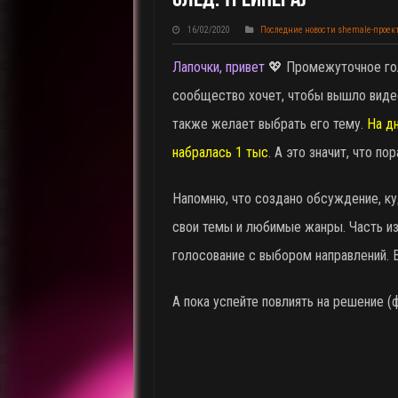
16/02/2020
Последние новости shemale-проек
Лапочки, привет
💖 Промежуточное гол
сообщество хочет, чтобы вышло видео 
также желает выбрать его тему.
На д
набралась 1 тыс
. А это значит, что по
Напомню, что создано обсуждение, к
свои темы и любимые жанры. Часть из 
голосование с выбором направлений. 
А пока успейте повлиять на решение (