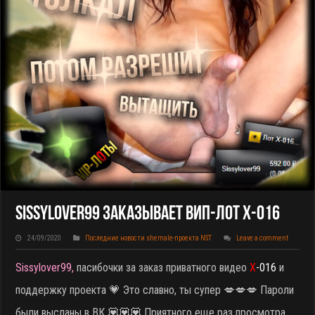
Sissylover99 Заказывает ВИП-Лот X-016
24/09/2020
Последние новости shemale-проекта NST
Leave a comment
Sissylover99,
пасибочки за заказ приватного видео
X
-016
и
поддержку проекта
💗 Это славно, ты супер 💋💋💋 Пароли
были высланы в ВК 💟💟💟 Приятного еще раз просмотра