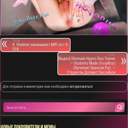
Пред.
K. Vladimir заказывает ВИП-лот X-
018
След.
[Видео] Shemale Hypno Rus Trainer
— Students Made SissyBoy |
Обучение Трансов Рус. —
Студенты Делают СиссиБоя
Для отправки комментария вам необходимо
авторизоваться
.
НОВЫЕ ПОКРОВИТЕЛИ И МЕМЫ