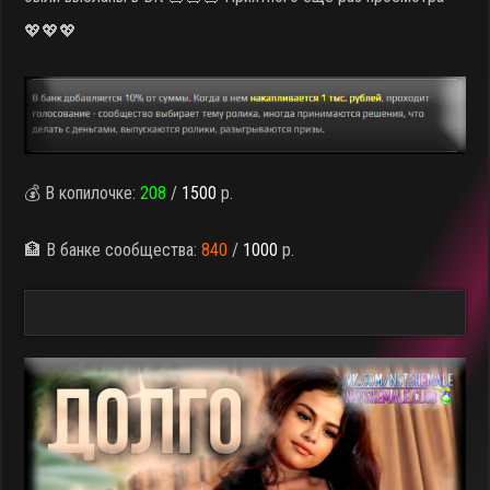
💖💖💖
💰 В копилочке:
208
/
1500
р.
🏦 В банке сообщества:
840
/
1000
р.