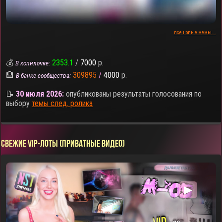
все новые мемы...
💰
2353.1
/
7000
р.
В копилочке:
🏦
309895
/
4000
р.
В банке сообщества:
📝
30 июля 2026:
опубликованы результаты голосования по
выбору
темы след. ролика
СВЕЖИЕ VIP-ЛОТЫ (ПРИВАТНЫЕ ВИДЕО)
▶