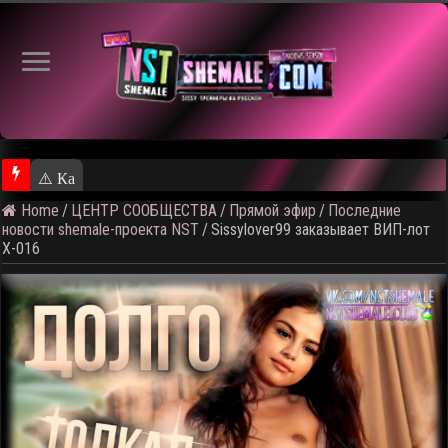
⚠️ Кадры из предстоящего ролика
Home
/
ЦЕНТР СООБЩЕСТВА
/
Прямой эфир
/
Последние
новости shemale-проекта NST
/
Sissylover99 заказывает ВИП-лот
X-016