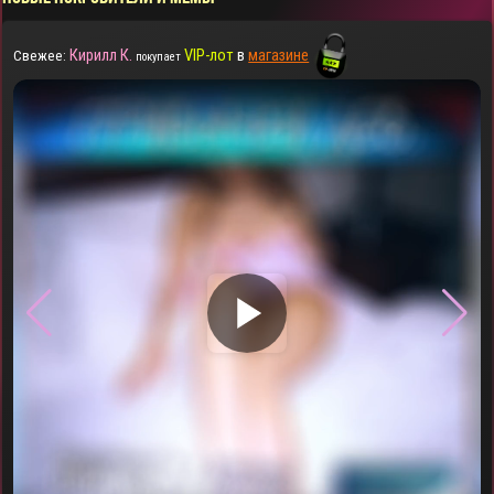
Кирилл К.
VIP-лот
в
магазине
Свежее:
покупает
▶