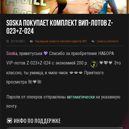
Soska Покупает КОМПЛЕКТ ВИП-Лотов Z-
023+Z-024
01/10/2021
Последние новости shemale-проекта NST
Leave a comment
Soska
, приветуськи
💖
Спасибо за приобретение НАБОРА
VIP-лотов Z-023+Z-024 с экономией 200 р.
💗💖💗 Это
классно, ты умница, и чмок-чмок 💋💋💋 Приятного
просмотра 🌺💗🌺
Пароли от плееров отправлены
автоматически
на указанную
почту.
💟 ИНФО ПО ПОДДЕРЖКЕ