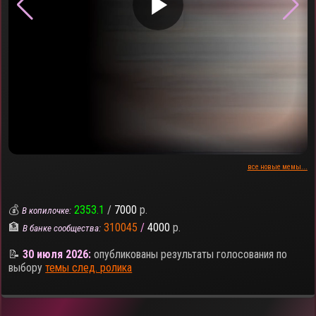
▶
все новые мемы...
💰
2353.1
/
7000
р.
В копилочке:
🏦
310045
/
4000
р.
В банке сообщества:
📝
30 июля 2026:
опубликованы результаты голосования по
выбору
темы след. ролика