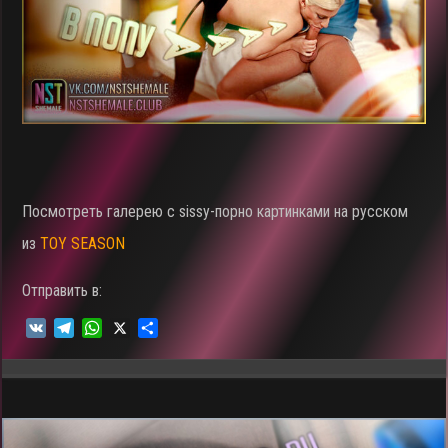
Посмотреть галерею c sissy-порно картинками на русском
из
TOY SEASON
Отправить в:
V
T
W
X
О
K
e
h
т
l
a
п
e
t
р
g
s
а
r
A
в
a
p
и