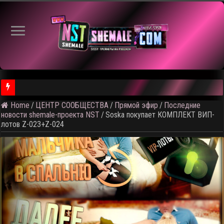
⚠️ К
Home
/
ЦЕНТР СООБЩЕСТВА
/
Прямой эфир
/
Последние
новости shemale-проекта NST
/
Soska покупает КОМПЛЕКТ ВИП-
лотов Z-023+Z-024