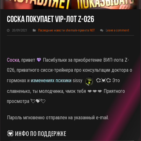
Соска Покупает VIP-Лот Z-026
20/09/2021
Последние новости shemale-проекта NST
Leave a comment
Соска
, привет
💖
Пасибульки за приобретение ВИП-лота Z-
026, приватного сисси-трейнера про консультации доктора о
гормонах и
изменениях психики
sissy
💞💓💞 Это
славненько, ты молодчинка, чмок тебя 💋💋💋 Приятного
просмотра 💘💝💘
Пароль мгновенно отправлен на указанный e-mail.
💟 ИНФО ПО ПОДДЕРЖКЕ