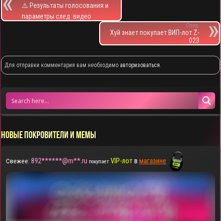
⚠️ Результаты голосования и
параметры след. видео
След.
Хуй знает покупает ВИП-лот Z-
023
Для отправки комментария вам необходимо
авторизоваться
.
НОВЫЕ ПОКРОВИТЕЛИ И МЕМЫ
892******@m**.ru
VIP-лот
в
магазине
Свежее:
покупает