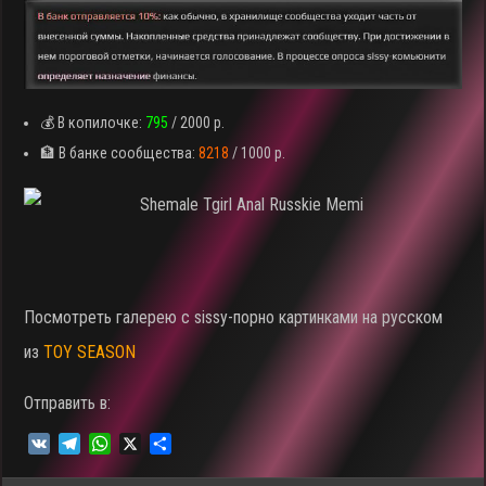
💰 В копилочке:
795
/ 2000 р.
🏦 В банке сообщества:
8218
/ 1000 р.
Посмотреть галерею c sissy-порно картинками на русском
из
TOY SEASON
Отправить в:
V
T
W
X
О
K
e
h
т