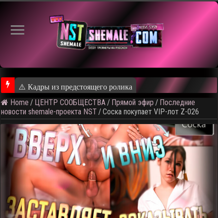
⚠️ Кадры из предстоящего ролика
Home
/
ЦЕНТР СООБЩЕСТВА
/
Прямой эфир
/
Последние
новости shemale-проекта NST
/
Соска покупает VIP-лот Z-026