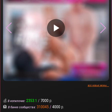
▶
все новые мемы...
💰
2353.1
/
7000
р.
В копилочке:
🏦
310045
/
4000
р.
В банке сообщества: