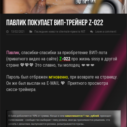
Павлик покупает ВИП-трейнер Z-022
13/02/2021
Последние новости shemale-проекта NST
Leave a comment
Павлик
, спасибки-спасибки за приобретение ВИП-лота
(приватного видео на сайте)
Z
-022
про жизнь sissy в другой
стране
💖💖💖 Это славно, ты молодец 💋💋💋
Пароль был отбражен
мгновенно
, при возврате на страницу.
Он же был выслан на E-MAIL 💖 Приятного просмотра
сисси-трейнера.