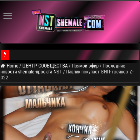
⚠ Голосование по выбору темы следующего общедоступного 
Home
/
ЦЕНТР СООБЩЕСТВА
/
Прямой эфир
/
Последние
новости shemale-проекта NST
/
Павлик покупает ВИП-трейнер Z-
022