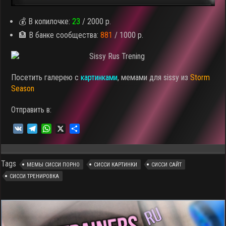
💰 В копилочке:
23
/ 2000 р.
🏦 В банке сообщества:
881
/ 1000 р.
Посетить галерею с
картинками
, мемами для sissy из
Storm
Season
Отправить в:
V
T
W
X
О
K
e
h
т
l
a
п
e
t
р
Tags
МЕМЫ СИССИ ПОРНО
СИССИ КАРТИНКИ
СИССИ САЙТ
g
s
а
СИССИ ТРЕНИРОВКА
r
A
в
a
p
и
m
p
т
ь