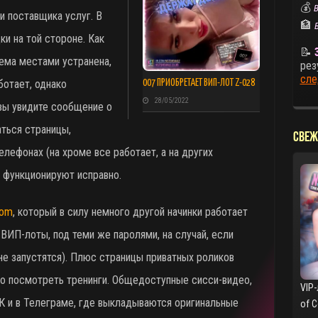
💰
В
 поставщика услуг. В
🏦
ки на той стороне. Как
📝
лема местами устранена,
рез
сле
ботает, однако
007 ПРИОБРЕТАЕТ ВИП-ЛОТ Z-028
28/05/2022
 вы увидите сообщение о
аться страницы,
СВЕЖ
лефонах (на хроме все работает, а на других
 функционируют исправно.
com
, который в силу немного другой начинки работает
ВИП-лоты, под теми же паролями, на случай, если
не запустятся). Плюс страницы приватных роликов
о посмотреть тренинги. Общедоступные сисси-видео,
VIP-
К и в Телеграме, где выкладываются оригинальные
of 