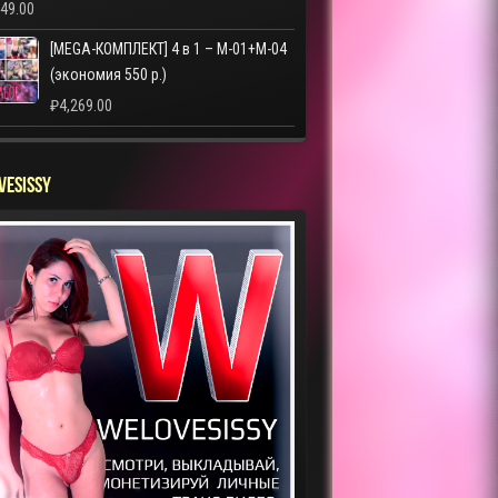
249.00
[MEGA-КОМПЛЕКТ] 4 в 1 – M-01+M-04
(экономия 550 р.)
₽
4,269.00
VESISSY