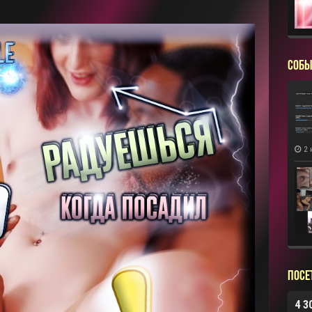
СОБЫ
2 
Посе
4 3