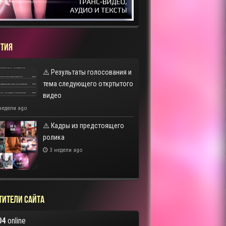
ТИЯ
⚠️ Результаты голосования и
тема следующего откртытого
видео
недели ago
⚠️ Кадры из предстоящего
ролика
3 недели ago
тители сайта
04
online