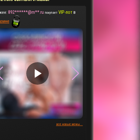
892******@m**.ru
VIP-лот
в
жее:
покупает
азине
▶
▶
все новые мемы...