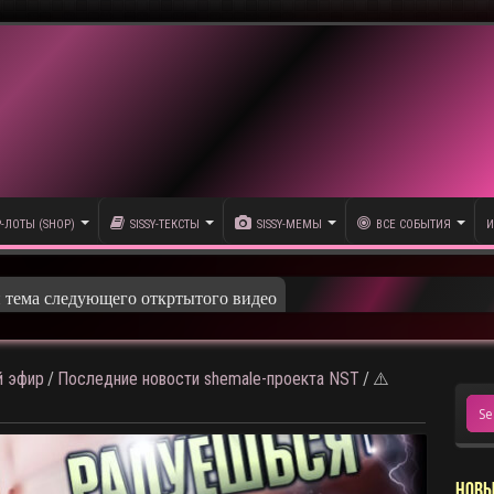
P-ЛОТЫ (SHOP)
SISSY-ТЕКСТЫ
SISSY-МЕМЫ
ВСЕ СОБЫТИЯ
И
 эфир
/
Последние новости shemale-проекта NST
/
⚠️
НОВЫ