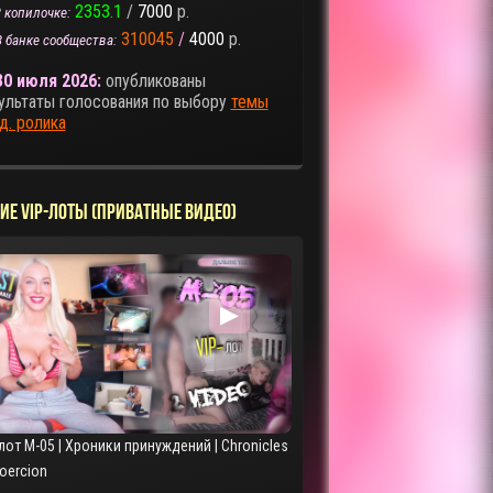
2353.1
/
7000
р.
 копилочке:
310045
/
4000
р.
В банке сообщества:
30 июля 2026:
опубликованы
ультаты голосования по выбору
темы
д. ролика
ИЕ VIP-ЛОТЫ (ПРИВАТНЫЕ ВИДЕО)
▶
лот M-05 | Хроники принуждений | Chronicles
Coercion