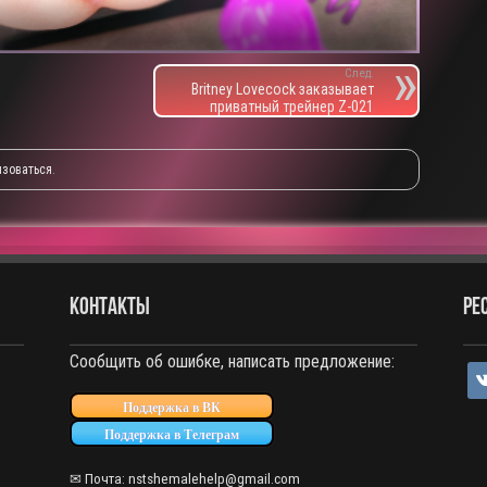
След.
Britney Lovecock заказывает
приватный трейнер Z-021
изоваться
.
КОНТАКТЫ
РЕ
Сообщить об ошибке, написать предложение:
vko
Поддержка в ВК
Поддержка в Телеграм
✉ Почта: nstshemalehelp@gmail.com