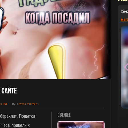
Све
маг
 Сайте
та NST
Leave a comment
СВЕЖЕЕ
барахлит. Попытки
 часа, привели к