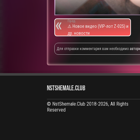
Пред.
⚠️ Новое видео (VIP-лот Z-025) и
др. новости
Для отправки комментария вам необходимо
автор
NstShemale.Club
© NstShemale.Club 2018-2026, All Rights
Reserved